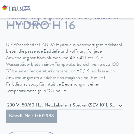
LAUDA
Temperiergeräte
Wasserbäder
Wasserbäder
HYDRO H 16
Hydro Wasserbäder
Die Wasserbäder LAUDA Hydro aus hochwertigem Edelstahl
bieten die passende Badtiefe und -öffnung für jede
Anwendung mit Badvolumen von 4 bis 41 Liter. Alle
Wasserbäder bieten einen Temperaturbereich von bis zu 100
°C bei einer Temperaturkonstanz von ±0,1 K, so dass auch
Anwendungen im Siedebereich möglich sind. Ein TFT-
Farbdisplay sorgt für intuitive Bedienung mit einer
Temperaturanzeige in °C und °F.
230 V; 50/60 Hz , Netzkabel mit Stecker (SEV 1011, SEV 5934
Bestell-Nr. : L002988