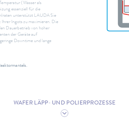
 Temperatur (Wasser als
ung essenziell für die
ühlraten unterstützt LAUDA Sie
t Ihrer Ingots zu maximieren. Die
den Dauerbetrieb von hoher
nten der Geräte auf
e geringe Downtime und lange
Reaktormantels.
WAFER LÄPP- UND POLIERPROZESSE