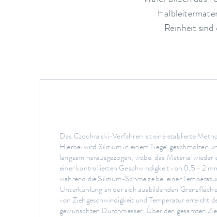
Wafer bilden das 
Halbleitermateri
Reinheit sind 
Das Czochralski-Verfahren ist eine etablierte Meth
Hierbei wird Silizium in einem Tiegel geschmolzen un
langsam herausgezogen, wobei das Material wieder e
einer kontrollierten Geschwindigkeit von 0,5 - 2 
während die Silizium-Schmelze bei einer Temperatur
Unterkühlung an der sich ausbildenden Grenzfläche 
von Ziehgeschwindigkeit und Temperatur erreicht de
gewünschten Durchmesser. Über den gesamten Zieh-