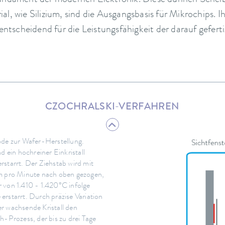
Fundament der modernen Elektronik. Diese dünnen Schei
al, wie Silizium, sind die Ausgangsbasis für Mikrochips. 
entscheidend für die Leistungsfähigkeit der darauf gefert
CZOCHRALSKI-VERFAHREN
ode zur Wafer-Herstellung.
d ein hochreiner Einkristall
rstarrt. Der Ziehstab wird mit
mm pro Minute nach oben gezogen,
 von 1.410 - 1.420°C infolge
erstarrt. Durch präzise Variation
r wachsende Kristall den
Prozess, der bis zu drei Tage