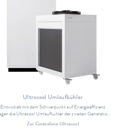
Ultracool Umlaufkühler
Entwickelt mit dem Schwerpunkt auf Energieeffizienz
agen die Ultracool Umlaufkühler der zweiten Generation
entral zur Verringerung Ihrer Betriebskosten bei. Die neu
Zur Gerätelinie Ultracool
entwickelten Geräte ermöglichen, je nach
triebsbedingungen, eine Reduzierung der Energiekosten