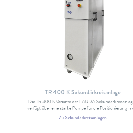
TR 400 K Sekundärkreisanlage
Die TR 400 K Variante der LAUDA Sekundärkreisanlag
verfügt über eine starke Pumpe für die Positionierung in 
Subfab, ermöglicht einen Volumenstrom bis zu 106L/m
Zu Sekundärkreisanlagen
und 100 kW Kühlleistung bei 50 °C. Nach Kundenwuns
sind spezifische Schnittstellen sowie Anpassungen mögli