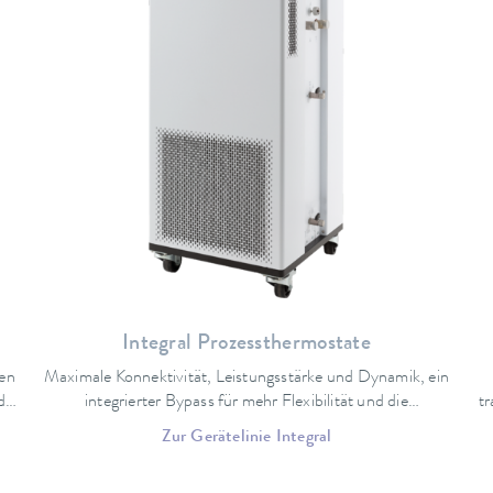
Integral Prozessthermostate
en
Maximale Konnektivität, Leistungsstärke und Dynamik, ein
der
integrierter Bypass für mehr Flexibilität und die
tr
in
komfortable Bedienung machen die Integral-Linie zu
z
Zur Gerätelinie Integral
ch
idealen Prozessthermostaten in zahlreichen Szenarien.Ob
ch.
in der Luft- und Raumfahrt, im Automotive-Bereich, in
Be