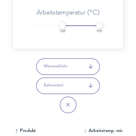
Arbeitstemperatur (°C)
+20
+70
Wärmeabfuhr
Kältemittel
Produkt
Arbeitstemp. min.
A