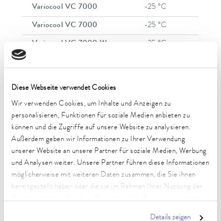
Variocool VC 7000
-25 °C
8
Variocool VC 7000
-25 °C
8
Variocool VC 7000 W
-25 °C
8
Variocool VC 7000 W
-25 °C
8
Variocool VC 10000
-25 °C
8
Diese Webseite verwendet Cookies
Variocool VC 10000
-25 °C
8
Wir verwenden Cookies, um Inhalte und Anzeigen zu
personalisieren, Funktionen für soziale Medien anbieten zu
Variocool VC 10000 W
-25 °C
8
können und die Zugriffe auf unsere Website zu analysieren.
Variocool VC 10000 W
-25 °C
8
Außerdem geben wir Informationen zu Ihrer Verwendung
unserer Website an unsere Partner für soziale Medien, Werbung
Variocool VC 10000 W
-25 °C
8
und Analysen weiter. Unsere Partner führen diese Informationen
1
2
möglicherweise mit weiteren Daten zusammen, die Sie ihnen
bereitgestellt haben oder die sie im Rahmen Ihrer Nutzung der
Dienste gesammelt haben. Sie können Ihre Einwilligung jederzeit
anpassen oder widerrufen. Weitere Details hierzu finden Sie in
Details zeigen