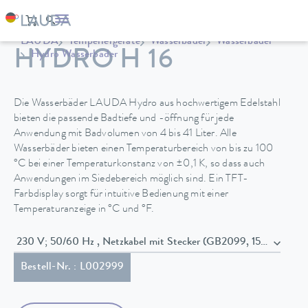
LAUDA
Temperiergeräte
Wasserbäder
Wasserbäder
HYDRO H 16
Hydro Wasserbäder
Die Wasserbäder LAUDA Hydro aus hochwertigem Edelstahl
bieten die passende Badtiefe und -öffnung für jede
Anwendung mit Badvolumen von 4 bis 41 Liter. Alle
Wasserbäder bieten einen Temperaturbereich von bis zu 100
°C bei einer Temperaturkonstanz von ±0,1 K, so dass auch
Anwendungen im Siedebereich möglich sind. Ein TFT-
Farbdisplay sorgt für intuitive Bedienung mit einer
Temperaturanzeige in °C und °F.
230 V; 50/60 Hz , Netzkabel mit Stecker (GB2099, 15934)
Bestell-Nr. : L002999