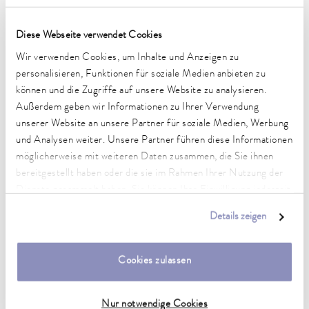
Puridest PD 4
4 L/h
2.3 µS/
Puridest PD 4 D
4 L/h
2.2 µS/
Diese Webseite verwendet Cookies
Puridest PD 4 DG
4 L/h
2.2 µS/
Wir verwenden Cookies, um Inhalte und Anzeigen zu
personalisieren, Funktionen für soziale Medien anbieten zu
Puridest PD 4 G
4 L/h
2.2 µS/
können und die Zugriffe auf unsere Website zu analysieren.
Puridest PD 4 R
4 L/h
2.3 µS/
Außerdem geben wir Informationen zu Ihrer Verwendung
unserer Website an unsere Partner für soziale Medien, Werbung
Puridest PD 8 D
8 L/h
2.2 µS/
und Analysen weiter. Unsere Partner führen diese Informationen
Puridest PD 8 G
8 L/h
2.2 µS/
möglicherweise mit weiteren Daten zusammen, die Sie ihnen
bereitgestellt haben oder die sie im Rahmen Ihrer Nutzung der
Puridest PD 8 R
8 L/h
2.3 µS/
Dienste gesammelt haben. Sie können Ihre Einwilligung jederzeit
Puridest PD 12 R
12 L/h
2.3 µS/
anpassen oder widerrufen. Weitere Details hierzu finden Sie in
Details zeigen
unserer
Datenschutzerklärung
.
1
Cookies zulassen
Nur notwendige Cookies