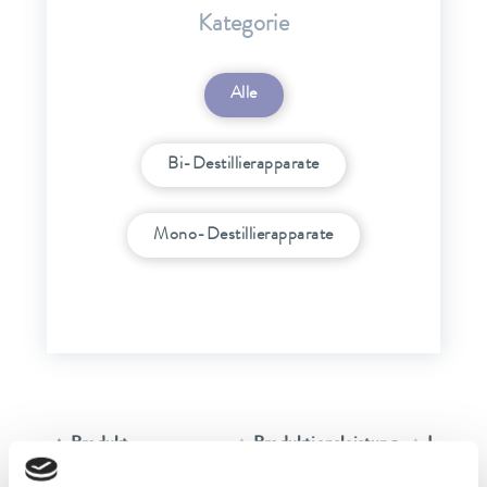
Kategorie
Alle
Bi-Destillierapparate
Mono-Destillierapparate
Produkt
Produktionsleistung
Leitwert