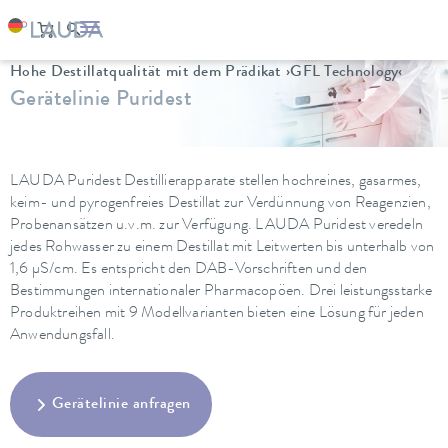
LAUDA
Temperiergeräte
Destillierapparate
Hohe Destillatqualität mit dem Prädikat ›GFL Technology‹
Gerätelinie Puridest
LAUDA Puridest Destillierapparate stellen hochreines, gasarmes,
keim- und pyrogenfreies Destillat zur Verdünnung von Reagenzien,
Probenansätzen u.v.m. zur Verfügung. LAUDA Puridest veredeln
jedes Rohwasser zu einem Destillat mit Leitwerten bis unterhalb von
1,6 μS/cm. Es entspricht den DAB-Vorschriften und den
Bestimmungen internationaler Pharmacopöen. Drei leistungsstarke
Produktreihen mit 9 Modellvarianten bieten eine Lösung für jeden
Anwendungsfall.
Gerätelinie anfragen