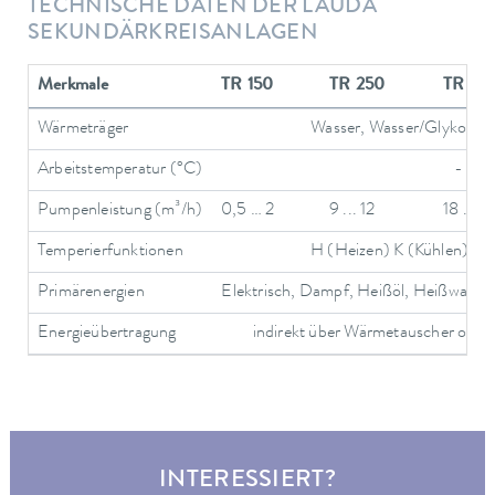
TECHNISCHE DATEN DER LAUDA
SEKUNDÄRKREISANLAGEN
Merkmale
TR 150
TR 250
TR 35
Wärmeträger
Wasser, Wasser/Glykol, Th
Arbeitstemperatur (°C)
- 100
Pumpenleistung (m³/h)
0,5 … 2
9 ... 12
18 ... 5
Temperierfunktionen
H (Heizen) K (Kühlen) T (T
Primärenergien
Elektrisch, Dampf, Heißöl, Heißwasser, 
Energieübertragung
indirekt über Wärmetauscher oder 
INTERESSIERT?