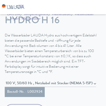
LAUDA
Temperiergeräte
Wasserbäder
Wasserbäder
HYDRO H 16
Hydro Wasserbäder
Die Wasserbäder LAUDA Hydro aus hochwertigem Edelstahl
bieten die passende Badtiefe und -öffnung für jede
Anwendung mit Badvolumen von 4 bis 41 Liter. Alle
Wasserbäder bieten einen Temperaturbereich von bis zu 100
°C bei einer Temperaturkonstanz von ±0,1 K, so dass auch
Anwendungen im Siedebereich möglich sind. Ein TFT-
Farbdisplay sorgt für intuitive Bedienung mit einer
Temperaturanzeige in °C und °F.
100 V; 50/60 Hz , Netzkabel mit Stecker (NEMA 5-15P)
Bestell-Nr. : L002924