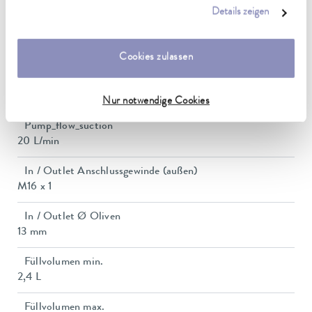
anpassen oder widerrufen. Weitere Details hierzu finden Sie in
0,7 bar
Details zeigen
unserer
Datenschutzerklärung
.
Pumpe Sog max.
0,4 bar
Cookies zulassen
Pumpe Förderstrom max. (Druck)
22 L/min
Nur notwendige Cookies
Pump_flow_suction
20 L/min
In / Outlet Anschlussgewinde (außen)
M16 x 1
In / Outlet Ø Oliven
13 mm
Füllvolumen min.
2,4 L
Füllvolumen max.