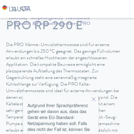
LAUDA
Temperiergeräte
Thermostate
PRO RP 290 E
Umwälz- & Prozessthermostate
PRO
Die PRO Wärme-Umwälzthermostate sind für externe
Anwendungen bis 250 °C geeignet. Das geringe Füllvolumen
erlaubt ein schnelles Hochheizen der angeschlossenen
Applikation. Die kompakte Bauweise ermöglicht eine
platzsparende Aufstellung des Thermostaten. Zur
Gegenkühlung steht eine serienmäßig integrierte
Kühlschlange zur Verfügung. Die PRO Kälte-
Umwälzthermostate sind ideal für externe Anwendungen bei
denen schnelle Temperaturänderungen notwendig sind. Die
Kälteleistungen von 0,6 und 0,8 kW kombiniert mit einem
Aufgrund Ihrer Sprachpräferenz
gehen wir davon aus, dass das
sehr geringen Füllvolumen ermöglichen diese raschen
Gerät eine EU-Standard-
Temperaturwechsel. Alle Typen sind mit einer Druck-Saug-
Netzspannung haben soll. Falls
Pumpe ausgestattet. Eine Hybridkühlung der Kältemaschine
dies nicht der Fall ist, können Sie
erlaubt eine Kühlung mit Umgebungsluft oder zusätzlich mit