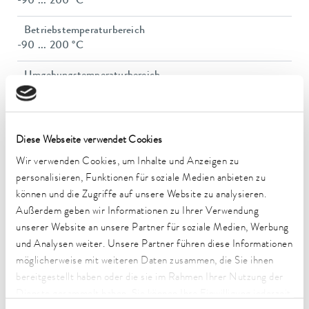
-90 ... 200 °C
Betriebstemperaturbereich
-90 ... 200 °C
Umgebungstemperaturbereich
5 ... 40 °C
Temperaturkonstanz
0,05 ± K
Diese Webseite verwendet Cookies
Wir verwenden Cookies, um Inhalte und Anzeigen zu
Heizleistung max.
personalisieren, Funktionen für soziale Medien anbieten zu
2,5 kW
können und die Zugriffe auf unsere Website zu analysieren.
Leistungsaufnahme max.
Außerdem geben wir Informationen zu Ihrer Verwendung
3,7 kW
unserer Website an unsere Partner für soziale Medien, Werbung
und Analysen weiter. Unsere Partner führen diese Informationen
Leistungsaufnahme
möglicherweise mit weiteren Daten zusammen, die Sie ihnen
16 A
bereitgestellt haben oder die sie im Rahmen Ihrer Nutzung der
Dienste gesammelt haben. Sie können Ihre Einwilligung jederzeit
Förderdruck max.