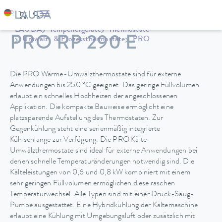
LAUDA
Temperiergeräte
Thermostate
PRO RP 290 E
Umwälz- & Prozessthermostate
PRO
Die PRO Wärme-Umwälzthermostate sind für externe
Anwendungen bis 250 °C geeignet. Das geringe Füllvolumen
erlaubt ein schnelles Hochheizen der angeschlossenen
Applikation. Die kompakte Bauweise ermöglicht eine
platzsparende Aufstellung des Thermostaten. Zur
Gegenkühlung steht eine serienmäßig integrierte
Kühlschlange zur Verfügung. Die PRO Kälte-
Umwälzthermostate sind ideal für externe Anwendungen bei
denen schnelle Temperaturänderungen notwendig sind. Die
Kälteleistungen von 0,6 und 0,8 kW kombiniert mit einem
sehr geringen Füllvolumen ermöglichen diese raschen
Temperaturwechsel. Alle Typen sind mit einer Druck-Saug-
Pumpe ausgestattet. Eine Hybridkühlung der Kältemaschine
erlaubt eine Kühlung mit Umgebungsluft oder zusätzlich mit