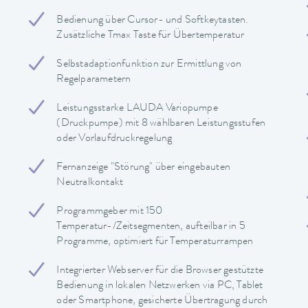
Bedienung über Cursor- und Softkeytasten.
Zusätzliche Tmax Taste für Übertemperatur
Selbstadaptionfunktion zur Ermittlung von
Regelparametern
Leistungsstarke LAUDA Variopumpe
(Druckpumpe) mit 8 wählbaren Leistungsstufen
oder Vorlaufdruckregelung
Fernanzeige "Störung" über eingebauten
Neutralkontakt
Programmgeber mit 150
Temperatur-/Zeitsegmenten, aufteilbar in 5
Programme, optimiert für Temperaturrampen
Integrierter Webserver für die Browser gestützte
Bedienung in lokalen Netzwerken via PC, Tablet
oder Smartphone, gesicherte Übertragung durch