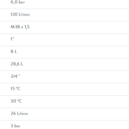
6,0 bar
120 L/min
M38 x 1,5
1″
8 L
28,6 L
3/4 ″
15 °C
30 °C
26 L/min
3 bar