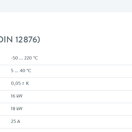
DIN 12876)
-50 ... 220 °C
5 ... 40 °C
0,05 ± K
16 kW
18 kW
25 A