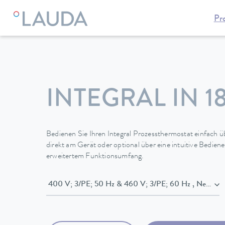
Pr
LAUDA
Temperiergeräte
Thermostate
Umwälz- & Proze
INTEGRAL IN 1
Bedienen Sie Ihren Integral Prozessthermostat einfach 
direkt am Gerät oder optional über eine intuitive Bedien
erweitertem Funktionsumfang.
400 V; 3/PE; 5