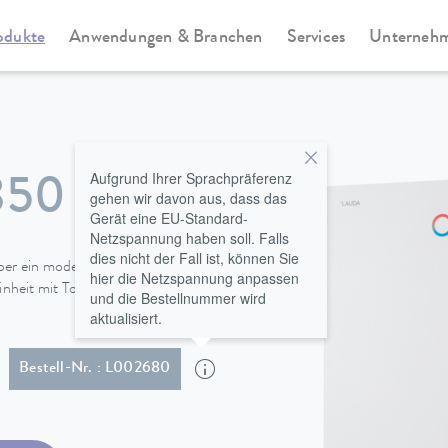
odukte
Anwendungen & Branchen
Services
Unterneh
ssthermostate
Integral XT New Generation
Aufgrund Ihrer Sprachpräferenz
850 XTW
gehen wir davon aus, dass das
Gerät eine EU-Standard-
Netzspannung haben soll. Falls
dies nicht der Fall ist, können Sie
über ein modernes TFT-Display
hier die Netzspannung anpassen
einheit mit Touch-Display und
und die Bestellnummer wird
aktualisiert.
0 Hz & 460 V; 3/PE; 60 Hz , Netzkabel mit Stecker (IEC 60309, 5-pol, CEE, rot, 32 A)
Bestell-Nr. : L002680