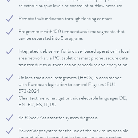
selectable output levels or control of outflow pressure
Remote fault indication through floating contact
Programmer with 150 temperature/time segments that
can be separated into 5 programs
Integrated web server for browser based operation in local
area networks via PC, tablet or smart phone, secure data
transfer due to authentication procedure and encryption
Utilises traditional refrigerants (HFCs) in accordance
with European legislation to control F-gases (EU)
573/2024
Clear text menu navigation, six selectable languages DE,
EN, FR, ES, IT, RU
SelfCheck Assistant for system diagnosis
PowerAdapt system for the use of the maximum possible
amount of heat permitted by the power supply system