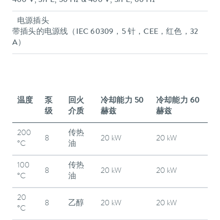
400 V; 3/PE; 50 Hz & 460 V; 3/PE; 60 Hz
电源插头
带插头的电源线（IEC 60309，5 针，CEE，红色，32
A）
温度
泵
回火
冷却能力 50
冷却能力 60
级
介质
赫兹
赫兹
200
传热
8
20 kW
20 kW
°C
油
100
传热
8
20 kW
20 kW
°C
油
20
8
乙醇
20 kW
20 kW
°C