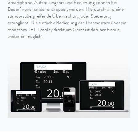
Smartphone. Aufstellungsort und Bedienung können bei
Bedarf voneinander entkoppelt werden. Hierdurch wird eine
standortübergreifende Überwachung oder Steuerung
ermöglicht. Die einfache Bedienung der Thermostate über ein
modernes TFT-Display direkt am Gerät ist darüber hinaus
weiterhin möglich.