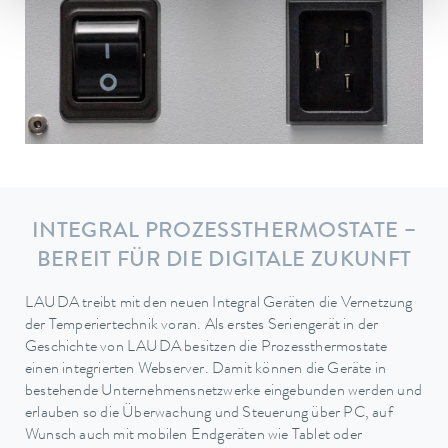
INTEGRAL PROZESSTHERMOSTATE –
BEREIT FÜR DIE DIGITALE ZUKUNFT
LAUDA treibt mit den neuen Integral Geräten die Vernetzung
der Temperiertechnik voran. Als erstes Seriengerät in der
Geschichte von LAUDA besitzen die Prozessthermostate
einen integrierten Webserver. Damit können die Geräte in
bestehende Unternehmensnetzwerke eingebunden werden und
erlauben so die Überwachung und Steuerung über PC, auf
Wunsch auch mit mobilen Endgeräten wie Tablet oder