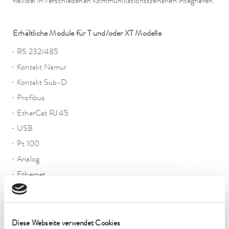
flexibel in verschiedenen Kommunikationsszenarien integrieren.
Erhältliche Module für T und/oder XT Modelle
RS 232/485
Kontakt Namur
Kontakt Sub-D
Profibus
EtherCat RJ 45
USB
Pt 100
Analog
Ethernet
Eine Übersicht über die unterschiedlichen
Schnittstellenmodule finden Sie bei unserer Rubrik
Zubehör
.
Diese Webseite verwendet Cookies