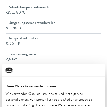
Arbeitstemperaturbereich
-25 ... 80 °C
Umgebungstemperaturbereich
5 ... 40 °C
Temperaturkonstanz
0,05 ± K
Heizleistung max.
2,6 kW
Leistungsaufnahme max.
3,1 kW
Leistungsaufnahme
Diese Webseite verwendet Cookies
14 A
Wir verwenden Cookies, um Inhalte und Anzeigen zu
personalisieren, Funktionen für soziale Medien anbieten zu
Förderdruck max.
können und die Zugriffe auf unsere Website zu analysieren.
3,2 bar