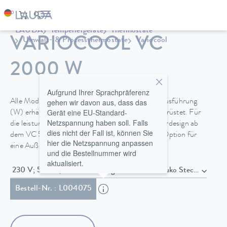
LAUDA
Temperiergeräte
Thermostate
VARIOCOOL VC
Umwälz- & Prozessthermostate
Variocool
2000 W
Aufgrund Ihrer Sprachpräferenz
gehen wir davon aus, dass das
Alle Modelle sind in luft- oder wassergekühlter Ausführung
Gerät eine EU-Standard-
(W) erhältlich und mit lenkbaren Festrollen ausgerüstet. Für
Netzspannung haben soll. Falls
die leistungsstarken Prozessthermostate im Towerdesign ab
dies nicht der Fall ist, können Sie
dem VC 5000 ist eine Schallisolierung oder die Option für
hier die Netzspannung anpassen
eine Außenaufstellung verfügbar.
und die Bestellnummer wird
aktualisiert.
230 V; 50 Hz , Netzkabel mit gewinkeltem Schuko Stecker (CEE
Bestell-Nr. : L004075