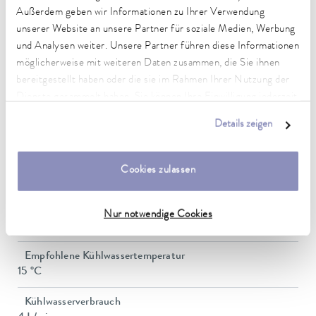
Außerdem geben wir Informationen zu Ihrer Verwendung
Pumpe Förderstrom max. (Druck)
unserer Website an unsere Partner für soziale Medien, Werbung
37 L/min
und Analysen weiter. Unsere Partner führen diese Informationen
möglicherweise mit weiteren Daten zusammen, die Sie ihnen
In / Outlet Anschlussgewinde (außen)
bereitgestellt haben oder die sie im Rahmen Ihrer Nutzung der
G 3/4"
Dienste gesammelt haben. Sie können Ihre Einwilligung jederzeit
anpassen oder widerrufen. Weitere Details hierzu finden Sie in
Druckeinstellung
Details zeigen
unserer
Datenschutzerklärung
.
Bypass
Füllvolumen min.
Cookies zulassen
8 L
Füllvolumen max.
Nur notwendige Cookies
15 L
Empfohlene Kühlwassertemperatur
15 °C
Kühlwasserverbrauch