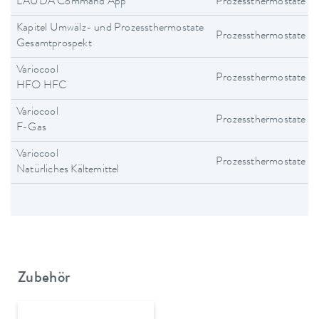
LAUDA Command App
Prozessthermostate
Kapitel Umwälz- und Prozessthermostate
Prozessthermostate
Gesamtprospekt
Variocool
Prozessthermostate
HFO HFC
Variocool
Prozessthermostate
F-Gas
Variocool
Prozessthermostate
Natürliches Kältemittel
Zubehör