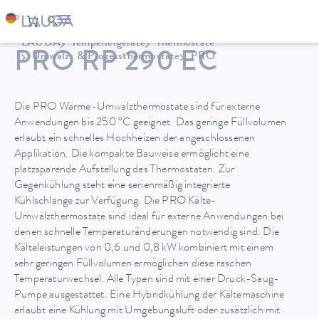
LAUDA
Temperiergeräte
Thermostate
PRO RP 290 EC
Umwälz- & Prozessthermostate
PRO
Die PRO Wärme-Umwälzthermostate sind für externe
Anwendungen bis 250 °C geeignet. Das geringe Füllvolumen
erlaubt ein schnelles Hochheizen der angeschlossenen
Applikation. Die kompakte Bauweise ermöglicht eine
platzsparende Aufstellung des Thermostaten. Zur
Gegenkühlung steht eine serienmäßig integrierte
Kühlschlange zur Verfügung. Die PRO Kälte-
Umwälzthermostate sind ideal für externe Anwendungen bei
denen schnelle Temperaturänderungen notwendig sind. Die
Kälteleistungen von 0,6 und 0,8 kW kombiniert mit einem
sehr geringen Füllvolumen ermöglichen diese raschen
Temperaturwechsel. Alle Typen sind mit einer Druck-Saug-
Pumpe ausgestattet. Eine Hybridkühlung der Kältemaschine
erlaubt eine Kühlung mit Umgebungsluft oder zusätzlich mit