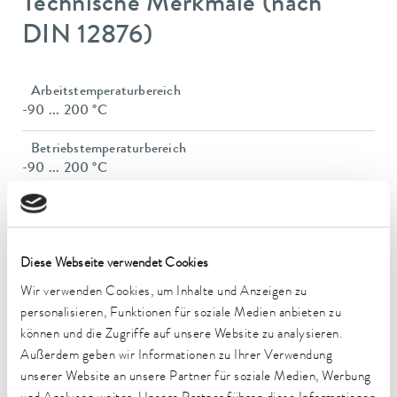
Technische Merkmale (nach
DIN 12876)
Arbeitstemperaturbereich
-90 ... 200 °C
Betriebstemperaturbereich
-90 ... 200 °C
Umgebungstemperaturbereich
5 ... 40 °C
Temperaturkonstanz
Diese Webseite verwendet Cookies
0,05 ± K
Wir verwenden Cookies, um Inhalte und Anzeigen zu
personalisieren, Funktionen für soziale Medien anbieten zu
Heizleistung max.
können und die Zugriffe auf unsere Website zu analysieren.
2,3 kW
Außerdem geben wir Informationen zu Ihrer Verwendung
unserer Website an unsere Partner für soziale Medien, Werbung
Leistungsaufnahme max.