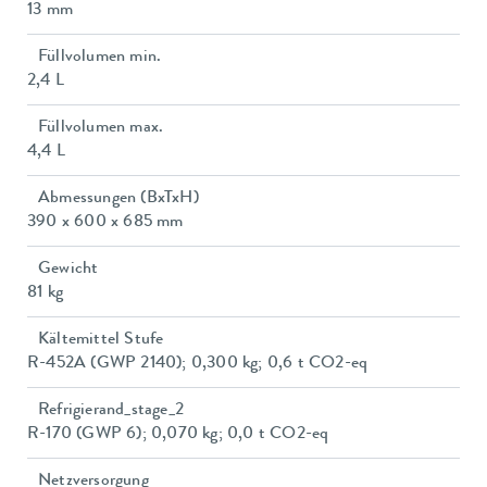
13 mm
Füllvolumen min.
2,4 L
Füllvolumen max.
4,4 L
Abmessungen (BxTxH)
390 x 600 x 685 mm
Gewicht
81 kg
Kältemittel Stufe
R-452A (GWP 2140); 0,300 kg; 0,6 t CO2-eq
Refrigierand_stage_2
R-170 (GWP 6); 0,070 kg; 0,0 t CO2-eq
Netzversorgung