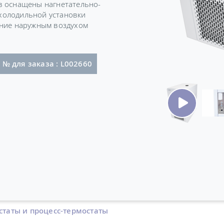
в оснащены нагнетательно-
холодильной установки
ение наружным воздухом
екером (NEMA 6-20P)
№ для заказа : L002660
статы и процесс-термостаты