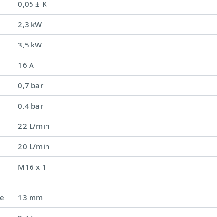
0,05 ± K
2,3 kW
3,5 kW
16 A
0,7 bar
0,4 bar
22 L/min
20 L/min
M16 x 1
ке
13 mm