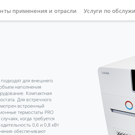
нты применения и отрасли
Услуги по обслуж
ы
Циркуляционные и процесс-термостаты
PRO
C
подходят для внешнего
 объем наполнения
рудование. Компактная
остата. Для встречного
смотрен встроенный
ионные термостаты PRO
лучаях, когда требуется
дительность 0,6 и 0,8 кВт
лнения обеспечивают