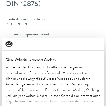
DIN 12876)
Arbeitstemperaturbereich
-90 ... 200 °C
Betriebstemperaturbereich
-90 ... 200 °C
Umgebungstemperaturbereich
5 ... 40 °C
Diese Webseite verwendet Cookies
Temperaturkonstanz
Wir verwenden Cookies, um Inhalte und Anzeigen zu
0,05 ± K
personalisieren, Funktionen für soziale Medien anbieten zu
können und die Zugriffe auf unsere Website zu analysieren.
Heizleistung max.
Außerdem geben wir Informationen zu Ihrer Verwendung
2,5 kW
unserer Website an unsere Partner für soziale Medien, Werbung
Leistungsaufnahme max.
und Analysen weiter. Unsere Partner führen diese Informationen
3,7 kW
möglicherweise mit weiteren Daten zusammen, die Sie ihnen