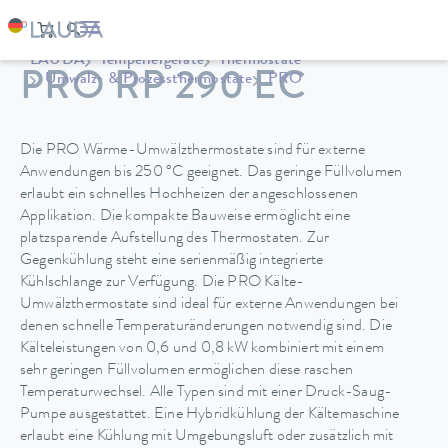
LAUDA
Temperiergeräte
Thermostate
PRO RP 290 EC
Umwälz- & Prozessthermostate
PRO
Die PRO Wärme-Umwälzthermostate sind für externe
Anwendungen bis 250 °C geeignet. Das geringe Füllvolumen
erlaubt ein schnelles Hochheizen der angeschlossenen
Applikation. Die kompakte Bauweise ermöglicht eine
platzsparende Aufstellung des Thermostaten. Zur
Gegenkühlung steht eine serienmäßig integrierte
Kühlschlange zur Verfügung. Die PRO Kälte-
Umwälzthermostate sind ideal für externe Anwendungen bei
denen schnelle Temperaturänderungen notwendig sind. Die
Kälteleistungen von 0,6 und 0,8 kW kombiniert mit einem
sehr geringen Füllvolumen ermöglichen diese raschen
Temperaturwechsel. Alle Typen sind mit einer Druck-Saug-
Pumpe ausgestattet. Eine Hybridkühlung der Kältemaschine
erlaubt eine Kühlung mit Umgebungsluft oder zusätzlich mit