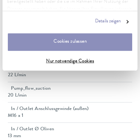
bereitgestellt haben oder die sie im Rahmen Ihrer Nutzung der
Leistungsaufnahme
Dienste gesammelt haben. Sie können Ihre Einwilligung jederzeit
16 A
anpassen oder widerrufen. Weitere Details hierzu finden Sie in
Details zeigen
unserer
Datenschutzerklärung
.
Förderdruck max.
0,7 bar
Cookies zulassen
Pumpe Sog max.
0,4 bar
Nur notwendige Cookies
Pumpe Förderstrom max. (Druck)
22 L/min
Pump_flow_suction
20 L/min
In / Outlet Anschlussgewinde (außen)
M16 x 1
In / Outlet Ø Oliven
13 mm