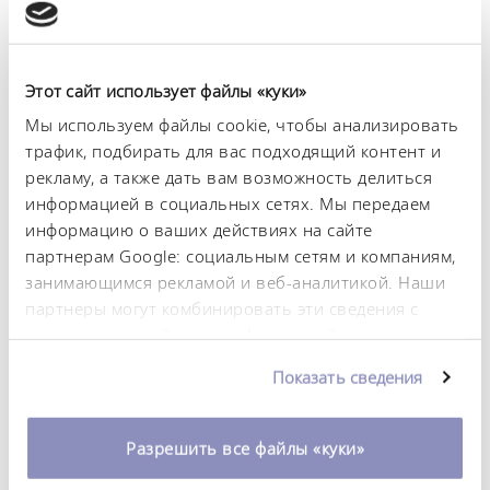
Аналоговый
Ethernet
Этот сайт использует файлы «куки»
Обзор разных модулей интерфейса вы найдете в
разделе
Аксессуары
.
Мы используем файлы cookie, чтобы анализировать
трафик, подбирать для вас подходящий контент и
рекламу, а также дать вам возможность делиться
информацией в социальных сетях. Мы передаем
информацию о ваших действиях на сайте
партнерам Google: социальным сетям и компаниям,
занимающимся рекламой и веб-аналитикой. Наши
партнеры могут комбинировать эти сведения с
предоставленной вами информацией, а также
данными, которые они получили при
Показать сведения
использовании вами их сервисов. Вы можете
изменить или отозвать свое согласие в любое
время. Более подробную информацию об этом вы
Разрешить все файлы «куки»
можете найти в нашей
политике