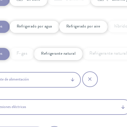
híbrido
os
Refrigerado por agua
Refrigerado por aire
F-gas
Refrigerante natura
os
Refrigerante natural
te de alimentación
xiones eléctricas