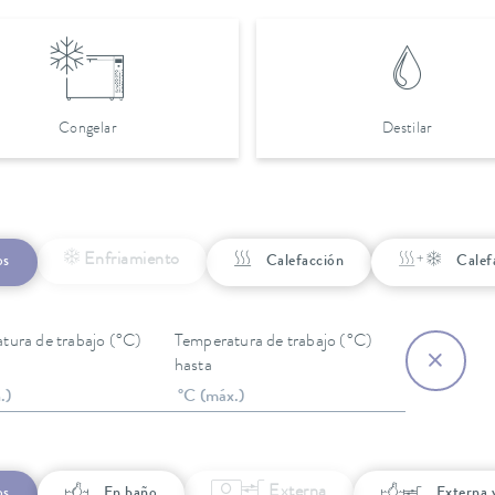
Congelar
Destilar
Enfriamiento
os
Calefacción
Calefa
tura de trabajo (°C)
Temperatura de trabajo (°C)
hasta
Externa
os
En baño
Externa 