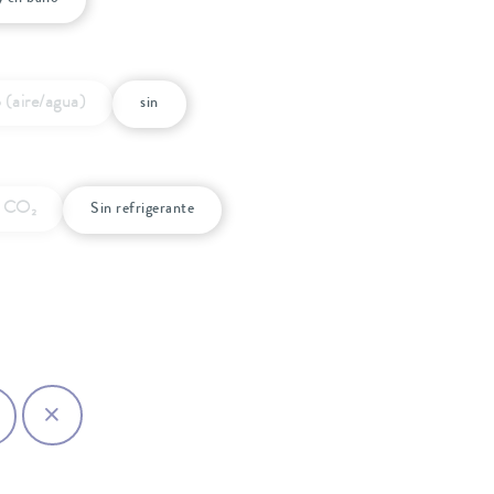
 (aire/agua)
sin
l CO₂
Sin refrigerante