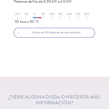
Potencia de frío de 0.35 kW a 2.0 kW
-100
-50
0
50
100
150
200
250
300
-10 hasta 40 °C
Microcool Enfriadoras de recirculación
¿TIENE ALGUNA DUDA O NECESITA MÁS
INFORMACIÓN?