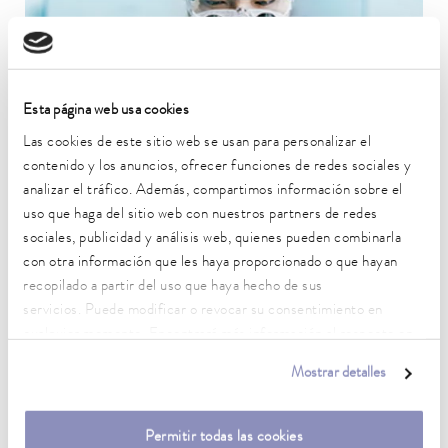
Esta página web usa cookies
Laboratorios de investigación y desarrollo
Las cookies de este sitio web se usan para personalizar el
El control de temperatura en investigación y desarrollo es de
contenido y los anuncios, ofrecer funciones de redes sociales y
gran importancia, especialmente en las áreas de preparación de
analizar el tráfico. Además, compartimos información sobre el
muestras y aseguramiento de la calidad.
Ir al ejemplo de aplicación
uso que haga del sitio web con nuestros partners de redes
sociales, publicidad y análisis web, quienes pueden combinarla
con otra información que les haya proporcionado o que hayan
recopilado a partir del uso que haya hecho de sus
servicios. Puede modificar o revocar su consentimiento en
cualquier momento. Encontrará más información al respecto en
nuestra
política de privacidad
.
Mostrar detalles
Permitir todas las cookies