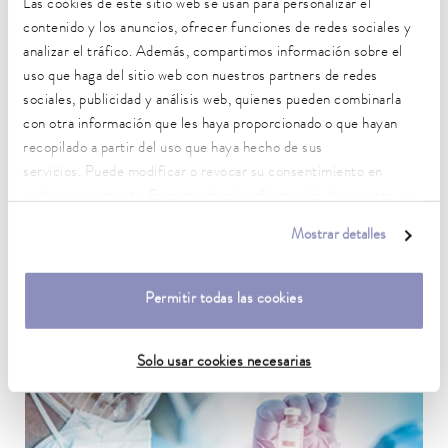
Las cookies de este sitio web se usan para personalizar el
contenido y los anuncios, ofrecer funciones de redes sociales y
analizar el tráfico. Además, compartimos información sobre el
uso que haga del sitio web con nuestros partners de redes
sociales, publicidad y análisis web, quienes pueden combinarla
con otra información que les haya proporcionado o que hayan
recopilado a partir del uso que haya hecho de sus
servicios. Puede modificar o revocar su consentimiento en
Laboratorios de investigación y desarrollo
cualquier momento. Encontrará más información al respecto en
nuestra
política de privacidad
.
El control de la temperatura en investigación y desarrollo es
Mostrar detalles
especialmente importante en las áreas de preparación de
muestras y garantía de calidad.
Al ejemplo de aplicación
Permitir todas las cookies
Solo usar cookies necesarias