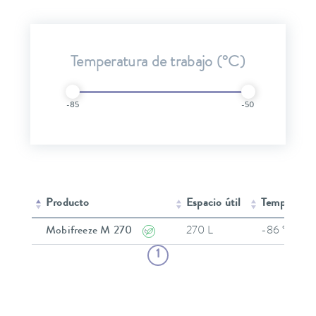
Temperatura de trabajo (°C)
-85
-50
Producto
Espacio útil
Temp. de tr
Mobifreeze M 270
270 L
-86 °C
1