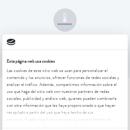
Estabilidad de temperatura
0,01 ± K
Esta página web usa cookies
Las cookies de este sitio web se usan para personalizar el
contenido y los anuncios, ofrecer funciones de redes sociales y
analizar el tráfico. Además, compartimos información sobre el
Características técnicas (según
uso que haga del sitio web con nuestros partners de redes
sociales, publicidad y análisis web, quienes pueden combinarla
DIN 12876)
con otra información que les haya proporcionado o que hayan
recopilado a partir del uso que haya hecho de sus
servicios. Puede modificar o revocar su consentimiento en
Rango de temperatura de trabajo
40 ... 200 °C
cualquier momento. Encontrará más información al respecto en