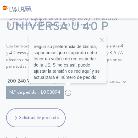
LAUDA
Equipos de termorregulación
Termostatos
UNIVERSA U 40 P
Termostatos de calefacción
Universa
Según su preferencia de idioma,
Los termostatos Universa con volúmenes de baño de entre 4
suponemos que el aparato debe
y 40 litros y potencias de calefacción de entre 2 kW y 3,6 kW
tener un voltaje de red estándar
ofrecen una flexibilidad total y una amplia gama de opciones
de la UE. Si no es así, puede
para todas las aplicaciones.
ajustar la tensión de red aquí y se
actualizará el número de pedido.
200-240 V, 50/60 Hz , Cable de alimentación con conec
N.º de pedido : L003894
Solicitud de producto