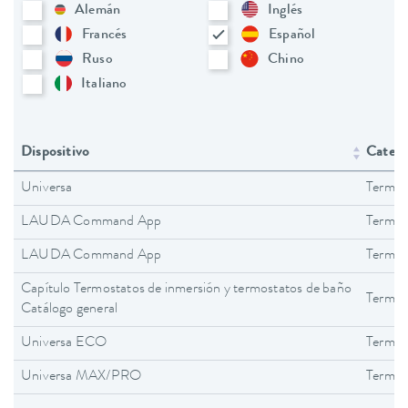
Alemán
Inglés
Francés
Español
Ruso
Chino
Italiano
Dispositivo
Catego
Universa
Termos
LAUDA Command App
Termos
LAUDA Command App
Termos
Capítulo Termostatos de inmersión y termostatos de baño
Termos
Catálogo general
Universa ECO
Termos
Universa MAX/PRO
Termos