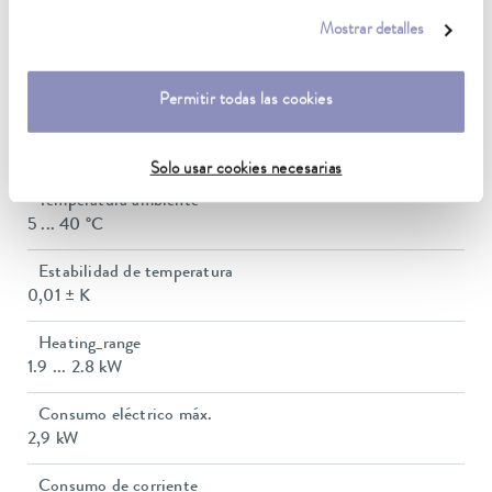
nuestra
política de privacidad
.
Mostrar detalles
Rango de temperatura de trabajo con refrigeración por
agua
20 ... 200 °C
Permitir todas las cookies
Rango de temperatura de funcionamiento
-30 ... 200 °C
Solo usar cookies necesarias
Temperatura ambiente
5 ... 40 °C
Estabilidad de temperatura
0,01 ± K
Heating_range
1.9 ... 2.8 kW
Consumo eléctrico máx.
2,9 kW
Consumo de corriente