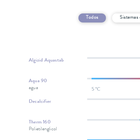
Todos
Sistemas 
Algizid Aquastab
Aqua 90
agua
5 °C
Decalcifier
Therm 160
Polietilenglicol