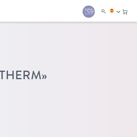
Contacto
«THERM»