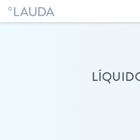
LAUDA
Equipos de termorregulación
Líquidos caloportad
LÍQUID