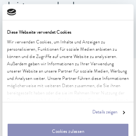
Leistungsmerkmale
Baddeckel aus Edelstahl.
Einteiliger Baddeckel mit Griff, um
Diese Webseite verwendet Cookies
Wärmeverluste/Verdunstung zu reduzieren.
passend für U 12, U 1225, U 1245, U 20, U 2040
Wir verwenden Cookies, um Inhalte und Anzeigen zu
personalisieren, Funktionen für soziale Medien anbieten zu
können und die Zugriffe auf unsere Website zu analysieren.
Außerdem geben wir Informationen zu Ihrer Verwendung
Technische Merkmale (nach
unserer Website an unsere Partner für soziale Medien, Werbung
und Analysen weiter. Unsere Partner führen diese Informationen
DIN 12876)
möglicherweise mit weiteren Daten zusammen, die Sie ihnen
bereitgestellt haben oder die sie im Rahmen Ihrer Nutzung der
Dienste gesammelt haben. Sie können Ihre Einwilligung jederzeit
Abmessungen (BxTxH)
anpassen oder widerrufen. Weitere Details hierzu finden Sie in
232 x 232 x 52 mm
Details zeigen
unserer
Datenschutzerklärung
.
Material
Edelstahl
Cookies zulassen