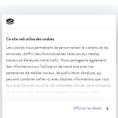
Caractéristiques
Couvercle de bain en acier inoxydable.
Couvercle de bain avec poignée, en une pièce réduisant
Ce site web utilise des cookies.
les pertes de chaleur/évaporation.
Les cookies nous permettent de personnaliser le contenu et les
convient pour U 12, U 1225, U 1245, U 20, U 2040
annonces, d'offrir des fonctionnalités relatives aux médias
sociaux et d'analyser notre trafic. Nous partageons également
des informations sur l'utilisation de notre site avec nos
partenaires de médias sociaux, de publicité et d'analyse, qui
Caractéristiques techniques
peuvent combiner celles-ci avec d'autres informations que vous
(selon DIN 12876)
leur avez fournies ou qu'ils ont collectées lors de votre utilisation
de leurs services. Vous pouvez adapter ou révoquer votre
consentement à tout moment. Vous trouverez plus de détails à
Dimensions (l x P x H)
ce sujet dans notre
déclaration de protection des données
.
232 x 232 x 52 mm
Afficher les détails