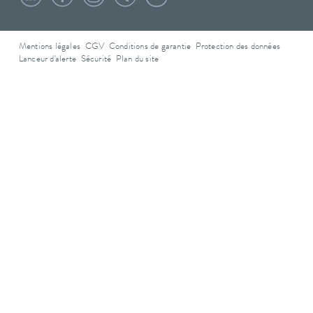
Mentions légales
CGV
Conditions de garantie
Protection des données
Lanceur d'alerte
Sécurité
Plan du site