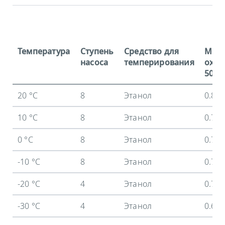
Температура
Ступень
Средство для
Мощ
насоса
темперирования
охла
50 Гц
20 °C
8
Этанол
0.8 
10 °C
8
Этанол
0.77
0 °C
8
Этанол
0.74
-10 °C
8
Этанол
0.72
-20 °C
4
Этанол
0.7 
-30 °C
4
Этанол
0.68