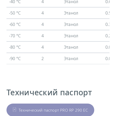
-40 °C
4
Этанол
0.64
-50 °C
4
Этанол
0.56
-60 °C
4
Этанол
0.39
-70 °C
4
Этанол
0.21
-80 °C
4
Этанол
0.09
-90 °C
2
Этанол
0.01
Технический паспорт
Технический паспорт PRO RP 290 EC