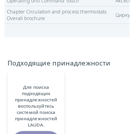
Operating unit Command Touch
Аксесс
Chapter Circulation and process thermostats
Циркул
Overall brochure
Подходящие принадлежности
Для поиска
подходящих
принадлежностей
воспользуйтесь
системой поиска
принадлежностей
LAUDA.