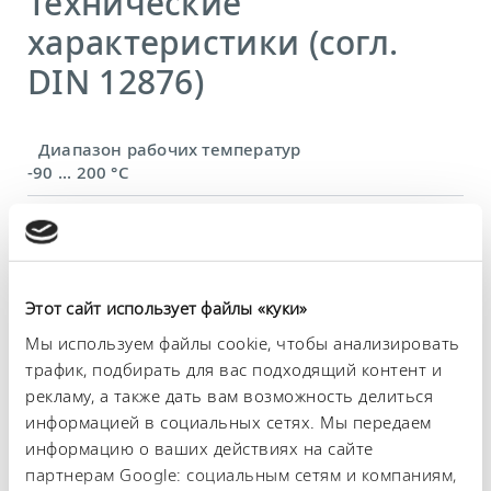
Технические
характеристики (согл.
DIN 12876)
Диапазон рабочих температур
-90 ... 200 °C
Рабочий диапазон температур
-90 ... 200 °C
Диапазон температуры окружающей среды
Этот сайт использует файлы «куки»
5 ... 40 °C
Мы используем файлы cookie, чтобы анализировать
Постоянство температурного режима
трафик, подбирать для вас подходящий контент и
0,05 ± K
рекламу, а также дать вам возможность делиться
информацией в социальных сетях. Мы передаем
Теплопроизводительность, макс.
информацию о ваших действиях на сайте
2,5 kW
партнерам Google: социальным сетям и компаниям,