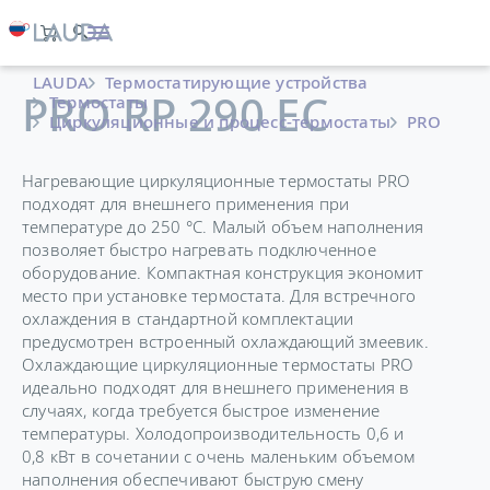
LAUDA
Термостатирующие устройства
PRO RP 290 EC
Термостаты
Циркуляционные и процесс-термостаты
PRO
Нагревающие циркуляционные термостаты PRO
подходят для внешнего применения при
температуре до 250 °C. Малый объем наполнения
позволяет быстро нагревать подключенное
оборудование. Компактная конструкция экономит
место при установке термостата. Для встречного
охлаждения в стандартной комплектации
предусмотрен встроенный охлаждающий змеевик.
Охлаждающие циркуляционные термостаты PRO
идеально подходят для внешнего применения в
случаях, когда требуется быстрое изменение
температуры. Холодопроизводительность 0,6 и
0,8 кВт в сочетании с очень маленьким объемом
наполнения обеспечивают быструю смену