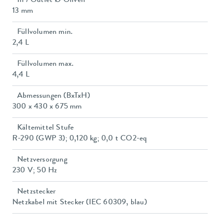
In / Outlet Ø Oliven
13 mm
Füllvolumen min.
2,4 L
Füllvolumen max.
4,4 L
Abmessungen (BxTxH)
300 x 430 x 675 mm
Kältemittel Stufe
R-290 (GWP 3); 0,120 kg; 0,0 t CO2-eq
Netzversorgung
230 V; 50 Hz
Netzstecker
Netzkabel mit Stecker (IEC 60309, blau)