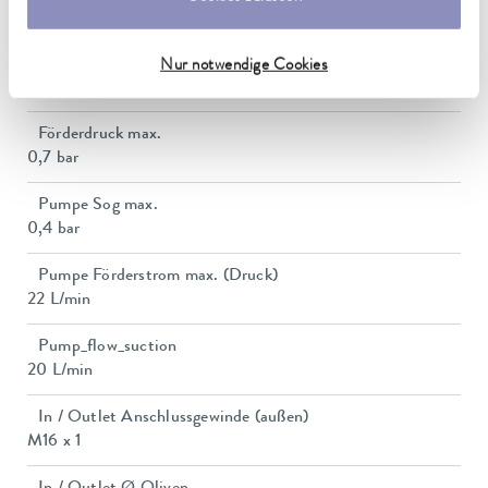
3,7 kW
Leistungsaufnahme
Nur notwendige Cookies
16 A
Förderdruck max.
0,7 bar
Pumpe Sog max.
0,4 bar
Pumpe Förderstrom max. (Druck)
22 L/min
Pump_flow_suction
20 L/min
In / Outlet Anschlussgewinde (außen)
M16 x 1