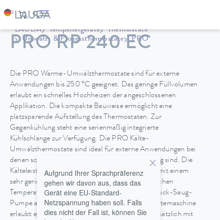
LAUDA
Temperiergeräte
Thermostate
PRO RP 240 EC
Umwälz- & Prozessthermostate
PRO
Die PRO Wärme-Umwälzthermostate sind für externe
Anwendungen bis 250 °C geeignet. Das geringe Füllvolumen
erlaubt ein schnelles Hochheizen der angeschlossenen
Applikation. Die kompakte Bauweise ermöglicht eine
platzsparende Aufstellung des Thermostaten. Zur
Gegenkühlung steht eine serienmäßig integrierte
Kühlschlange zur Verfügung. Die PRO Kälte-
Umwälzthermostate sind ideal für externe Anwendungen bei
denen schnelle Temperaturänderungen notwendig sind. Die
Kälteleistungen von 0,6 und 0,8 kW kombiniert mit einem
Aufgrund Ihrer Sprachpräferenz
gehen wir davon aus, dass das
sehr geringen Füllvolumen ermöglichen diese raschen
Gerät eine EU-Standard-
Temperaturwechsel. Alle Typen sind mit einer Druck-Saug-
Netzspannung haben soll. Falls
Pumpe ausgestattet. Eine Hybridkühlung der Kältemaschine
dies nicht der Fall ist, können Sie
erlaubt eine Kühlung mit Umgebungsluft oder zusätzlich mit