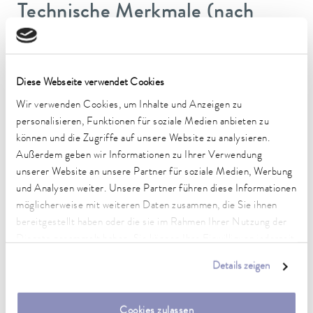
Technische Merkmale (nach
DIN 12876)
Arbeitstemperaturbereich
Diese Webseite verwendet Cookies
-40 ... 200 °C
Wir verwenden Cookies, um Inhalte und Anzeigen zu
personalisieren, Funktionen für soziale Medien anbieten zu
Betriebstemperaturbereich
können und die Zugriffe auf unsere Website zu analysieren.
-40 ... 200 °C
Außerdem geben wir Informationen zu Ihrer Verwendung
Umgebungstemperaturbereich
unserer Website an unsere Partner für soziale Medien, Werbung
5 ... 40 °C
und Analysen weiter. Unsere Partner führen diese Informationen
möglicherweise mit weiteren Daten zusammen, die Sie ihnen
Temperaturkonstanz
bereitgestellt haben oder die sie im Rahmen Ihrer Nutzung der
0,05 ± K
Dienste gesammelt haben. Sie können Ihre Einwilligung jederzeit
anpassen oder widerrufen. Weitere Details hierzu finden Sie in
Heizleistung max.
Details zeigen
unserer
Datenschutzerklärung
.
2,5 kW
Leistungsaufnahme max.
Cookies zulassen