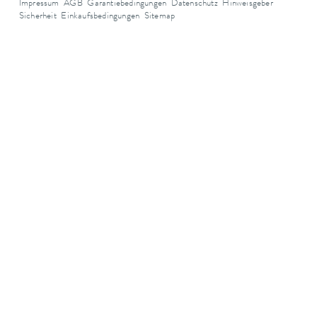
Impressum
AGB
Garantiebedingungen
Datenschutz
Hinweisgeber
Sicherheit
Einkaufsbedingungen
Sitemap