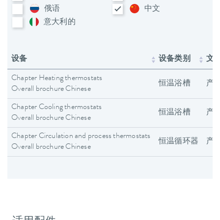
俄语
中文
意大利​的
设备
设备类别
文
Chapter Heating thermostats
恒温浴槽
产
Overall brochure Chinese
Chapter Cooling thermostats
恒温浴槽
产
Overall brochure Chinese
Chapter Circulation and process thermostats
恒温循环器
产
Overall brochure Chinese