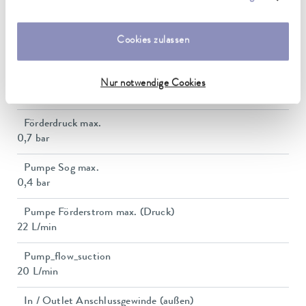
unserer
Datenschutzerklärung
.
2,5 kW
Leistungsaufnahme max.
Cookies zulassen
3,7 kW
Leistungsaufnahme
Nur notwendige Cookies
16 A
Förderdruck max.
0,7 bar
Pumpe Sog max.
0,4 bar
Pumpe Förderstrom max. (Druck)
22 L/min
Pump_flow_suction
20 L/min
In / Outlet Anschlussgewinde (außen)