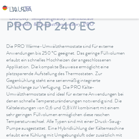
LAUDA
Temperiergeräte
Thermostate
PRO RP 240 EC
Umwälz- & Prozessthermostate
PRO
Die PRO Wärme-Umwälzthermostate sind für externe
Anwendungen bis 250 °C geeignet. Das geringe Füllvolumen
erlaubt ein schnelles Hochheizen der angeschlossenen
Applikation. Die kompakte Bauweise ermöglicht eine
platzsparende Aufstellung des Thermostaten. Zur
Gegenkühlung steht eine serienmäßig integrierte
Kühlschlange zur Verfügung. Die PRO Kälte-
Umwälzthermostate sind ideal für externe Anwendungen bei
denen schnelle Temperaturänderungen notwendig sind. Die
Kälteleistungen von 0,6 und 0,8 kW kombiniert mit einem
sehr geringen Füllvolumen ermöglichen diese raschen
Temperaturwechsel. Alle Typen sind mit einer Druck-Saug-
Pumpe ausgestattet. Eine Hybridkühlung der Kältemaschine
erlaubt eine Kühlung mit Umgebungsluft oder zusätzlich mit