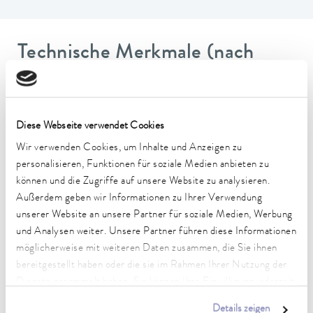
Technische Merkmale (nach
DIN 12876)
Arbeitstemperaturbereich
Diese Webseite verwendet Cookies
-40 ... 200 °C
Wir verwenden Cookies, um Inhalte und Anzeigen zu
personalisieren, Funktionen für soziale Medien anbieten zu
Betriebstemperaturbereich
können und die Zugriffe auf unsere Website zu analysieren.
-40 ... 200 °C
Außerdem geben wir Informationen zu Ihrer Verwendung
Umgebungstemperaturbereich
unserer Website an unsere Partner für soziale Medien, Werbung
5 ... 40 °C
und Analysen weiter. Unsere Partner führen diese Informationen
möglicherweise mit weiteren Daten zusammen, die Sie ihnen
Temperaturkonstanz
bereitgestellt haben oder die sie im Rahmen Ihrer Nutzung der
0,05 ± K
Dienste gesammelt haben. Sie können Ihre Einwilligung jederzeit
anpassen oder widerrufen. Weitere Details hierzu finden Sie in
Heizleistung max.
Details zeigen