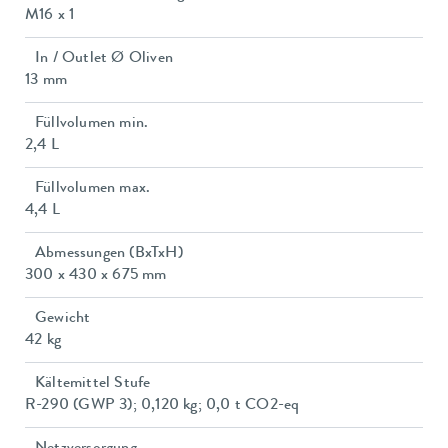
M16 x 1
In / Outlet Ø Oliven
13 mm
Füllvolumen min.
2,4 L
Füllvolumen max.
4,4 L
Abmessungen (BxTxH)
300 x 430 x 675 mm
Gewicht
42 kg
Kältemittel Stufe
R-290 (GWP 3); 0,120 kg; 0,0 t CO2-eq