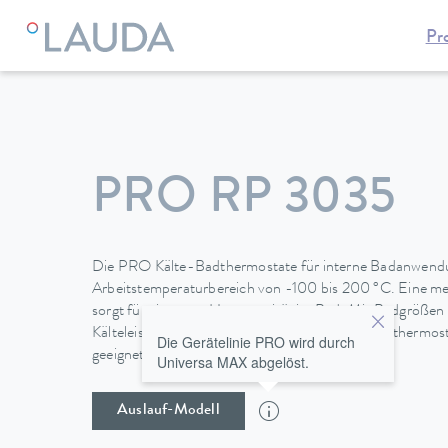
Pr
LAUDA
Temperiergeräte
Thermostate
Kältethermostate
PRO RP 3035
Die PRO Kälte-Badthermostate für interne Badanwendu
Arbeitstemperaturbereich von -100 bis 200 °C. Eine me
sorgt für eine gute Homogenität im Bad. Mit Badgrößen 
Kälteleistungen von 0,4 bis 1,5 kW sind die Kältethermos
Die Gerätelinie PRO wird durch
geeignet.
Universa MAX abgelöst.
Auslauf-Modell