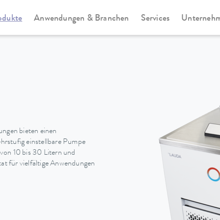
odukte
Anwendungen & Branchen
Services
Unterneh
Universa
ngen bieten einen
hrstufig einstellbare Pumpe
von 10 bis 30 Litern und
tat für vielfältige Anwendungen