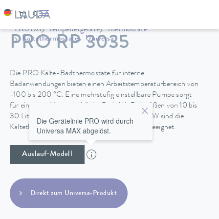
LAUDA
Temperiergeräte
Thermostate
PRO RP 3035
Kältethermostate
Universa
Die PRO Kälte-Badthermostate für interne
Badanwendungen bieten einen Arbeitstemperaturbereich von
-100 bis 200 °C. Eine mehrstufig einstellbare Pumpe sorgt
für eine gute Homogenität im Bad. Mit Badgrößen von 10 bis
30 Litern und Kälteleistungen von 0,4 bis 1,5 kW sind die
Die Gerätelinie PRO wird durch
Kältethermostat für vielfältige Anwendungen geeignet.
Universa MAX abgelöst.
Auslauf-Modell
Direkt zum Universa-Produkt