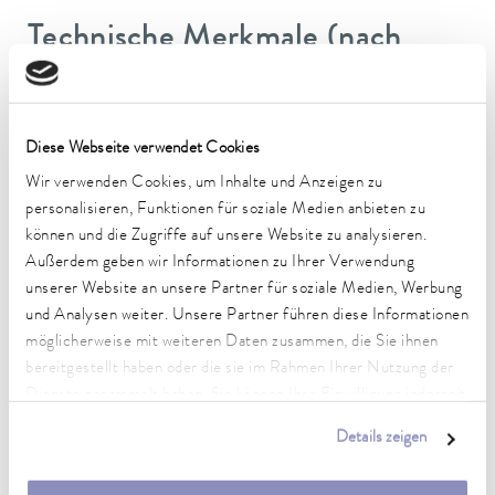
Technische Merkmale (nach
DIN 12876)
Arbeitstemperaturbereich
Diese Webseite verwendet Cookies
-35 ... 200 °C
Wir verwenden Cookies, um Inhalte und Anzeigen zu
personalisieren, Funktionen für soziale Medien anbieten zu
Betriebstemperaturbereich
können und die Zugriffe auf unsere Website zu analysieren.
-35 ... 200 °C
Außerdem geben wir Informationen zu Ihrer Verwendung
unserer Website an unsere Partner für soziale Medien, Werbung
Umgebungstemperaturbereich
5 ... 40 °C
und Analysen weiter. Unsere Partner führen diese Informationen
möglicherweise mit weiteren Daten zusammen, die Sie ihnen
Temperaturkonstanz
bereitgestellt haben oder die sie im Rahmen Ihrer Nutzung der
0,01 ± K
Dienste gesammelt haben. Sie können Ihre Einwilligung jederzeit
anpassen oder widerrufen. Weitere Details hierzu finden Sie in
Heizleistung max.
Details zeigen
unserer
Datenschutzerklärung
.
3,6 kW