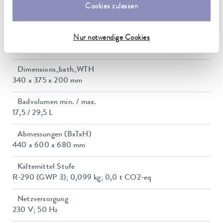
Leistungsaufnahme max.
Cookies zulassen
3,7 kW
Leistungsaufnahme
Nur notwendige Cookies
16 A
Dimensions_bath_WTH
340 x 375 x 200 mm
Badvolumen min. / max.
17,5 / 29,5 L
Abmessungen (BxTxH)
440 x 600 x 680 mm
Kältemittel Stufe
R-290 (GWP 3); 0,099 kg; 0,0 t CO2-eq
Netzversorgung
230 V; 50 Hz