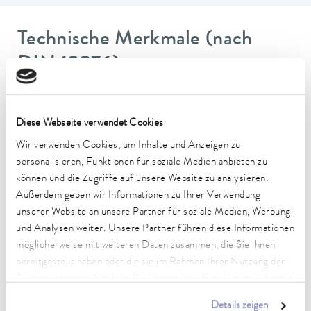
Technische Merkmale (nach
DIN 12876)
Arbeitstemperaturbereich
-35 ... 200 °C
Diese Webseite verwendet Cookies
Wir verwenden Cookies, um Inhalte und Anzeigen zu
Betriebstemperaturbereich
personalisieren, Funktionen für soziale Medien anbieten zu
-35 ... 200 °C
können und die Zugriffe auf unsere Website zu analysieren.
Außerdem geben wir Informationen zu Ihrer Verwendung
Umgebungstemperaturbereich
unserer Website an unsere Partner für soziale Medien, Werbung
5 ... 40 °C
und Analysen weiter. Unsere Partner führen diese Informationen
Temperaturkonstanz
möglicherweise mit weiteren Daten zusammen, die Sie ihnen
0,01 ± K
bereitgestellt haben oder die sie im Rahmen Ihrer Nutzung der
Dienste gesammelt haben. Sie können Ihre Einwilligung jederzeit
Heizleistung max.
anpassen oder widerrufen. Weitere Details hierzu finden Sie in
3,6 kW
Details zeigen