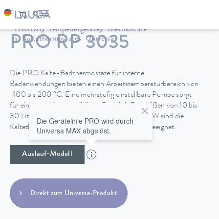
LAUDA
Temperiergeräte
Thermostate
PRO RP 3035
Kältethermostate
Universa
Die PRO Kälte-Badthermostate für interne
Badanwendungen bieten einen Arbeitstemperaturbereich von
-100 bis 200 °C. Eine mehrstufig einstellbare Pumpe sorgt
für eine gute Homogenität im Bad. Mit Badgrößen von 10 bis
30 Litern und Kälteleistungen von 0,4 bis 1,5 kW sind die
Die Gerätelinie PRO wird durch
Kältethermostat für vielfältige Anwendungen geeignet.
Universa MAX abgelöst.
Auslauf-Modell
Direkt zum Universa-Produkt