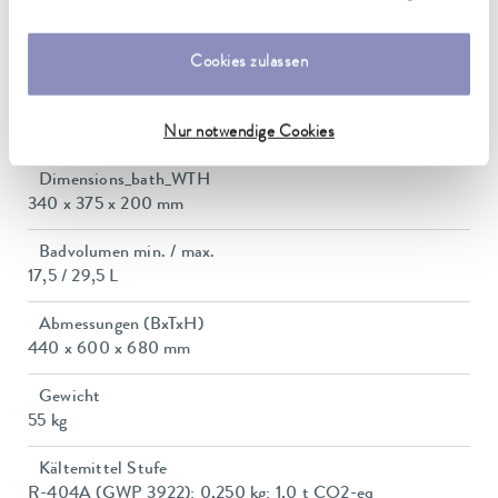
unserer
Datenschutzerklärung
.
Leistungsaufnahme max.
3,7 kW
Cookies zulassen
Leistungsaufnahme
16 A
Nur notwendige Cookies
Dimensions_bath_WTH
340 x 375 x 200 mm
Badvolumen min. / max.
17,5 / 29,5 L
Abmessungen (BxTxH)
440 x 600 x 680 mm
Gewicht
55 kg
Kältemittel Stufe
R-404A (GWP 3922); 0,250 kg; 1,0 t CO2-eq