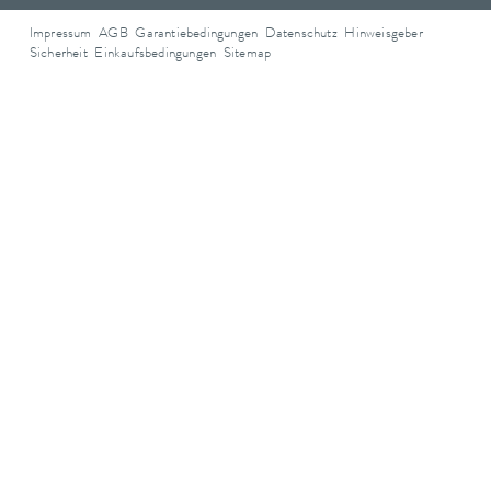
Impressum
AGB
Garantiebedingungen
Datenschutz
Hinweisgeber
Sicherheit
Einkaufsbedingungen
Sitemap