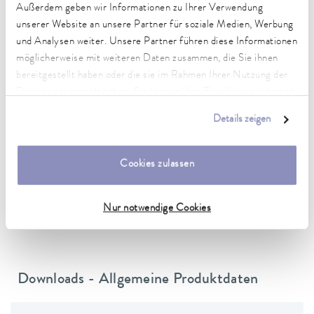
Außerdem geben wir Informationen zu Ihrer Verwendung
Netzstecker
unserer Website an unsere Partner für soziale Medien, Werbung
Netzkabel mit Stecker (SEV 1011, SEV 5934/2, T23)
und Analysen weiter. Unsere Partner führen diese Informationen
möglicherweise mit weiteren Daten zusammen, die Sie ihnen
Netzversorgung
bereitgestellt haben oder die sie im Rahmen Ihrer Nutzung der
230 V; 50 Hz
Dienste gesammelt haben. Sie können Ihre Einwilligung jederzeit
anpassen oder widerrufen. Weitere Details hierzu finden Sie in
Details zeigen
unserer
Datenschutzerklärung
.
Datenblatt
Cookies zulassen
Nur notwendige Cookies
Datenblatt Varioshake VS 8 O
Downloads - Allgemeine Produktdaten