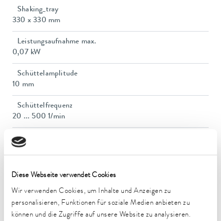
Shaking_tray
330 x 330 mm
Leistungsaufnahme max.
0,07 kW
Schüttelamplitude
10 mm
Schüttelfrequenz
20 ... 500 1/min
Lastaufnahme max.
8 kg
Abmessungen (BxTxH)
Diese Webseite verwendet Cookies
350 x 355 x 160 mm
Wir verwenden Cookies, um Inhalte und Anzeigen zu
Gewicht
personalisieren, Funktionen für soziale Medien anbieten zu
11 kg
können und die Zugriffe auf unsere Website zu analysieren.