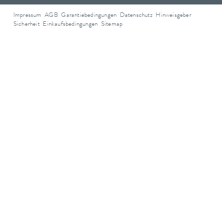
Impressum
AGB
Garantiebedingungen
Datenschutz
Hinweisgeber
Sicherheit
Einkaufsbedingungen
Sitemap