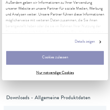
Außerdem geben wir Informationen zu Ihrer Verwendung
Netzstecker
unserer Website an unsere Partner für soziale Medien, Werbung
Netzkabel mit gewinkeltem Stecker (BS1363)
und Analysen weiter. Unsere Partner führen diese Informationen
möglicherweise mit weiteren Daten zusammen, die Sie ihnen
Netzversorgung
bereitgestellt haben oder die sie im Rahmen Ihrer Nutzung der
230 V; 50 Hz
Dienste gesammelt haben. Sie können Ihre Einwilligung jederzeit
anpassen oder widerrufen. Weitere Details hierzu finden Sie in
Details zeigen
unserer
Datenschutzerklärung
.
Datenblatt
Cookies zulassen
Nur notwendige Cookies
Datenblatt Varioshake VS 8 O
Downloads - Allgemeine Produktdaten