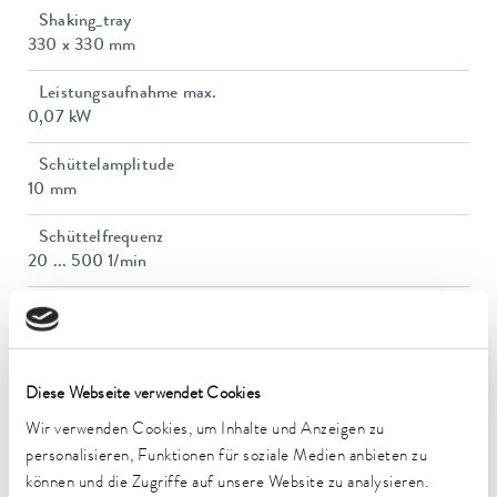
Shaking_tray
330 x 330 mm
Leistungsaufnahme max.
0,07 kW
Schüttelamplitude
10 mm
Schüttelfrequenz
20 ... 500 1/min
Lastaufnahme max.
8 kg
Abmessungen (BxTxH)
Diese Webseite verwendet Cookies
350 x 355 x 160 mm
Wir verwenden Cookies, um Inhalte und Anzeigen zu
Gewicht
personalisieren, Funktionen für soziale Medien anbieten zu
11 kg
können und die Zugriffe auf unsere Website zu analysieren.