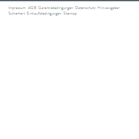
Impressum
AGB
Garantiebedingungen
Datenschutz
Hinweisgeber
Sicherheit
Einkaufsbedingungen
Sitemap