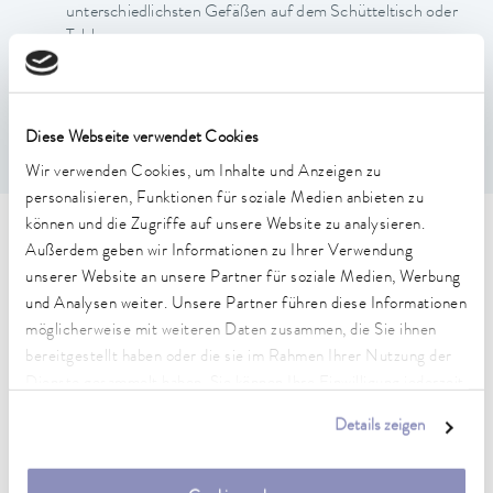
unterschiedlichsten Gefäßen auf dem Schütteltisch oder
Tablar
Max. Schüttelgeschwindigkeit bis ca. 250 U/min,
abhängig von Form und Gewicht des Gefäßes und Größe
der Schüttelamplitude
Einsatztemperaturbereich 15 bis 60 °C
Diese Webseite verwendet Cookies
Wir verwenden Cookies, um Inhalte und Anzeigen zu
personalisieren, Funktionen für soziale Medien anbieten zu
können und die Zugriffe auf unsere Website zu analysieren.
Technische Merkmale (nach
Außerdem geben wir Informationen zu Ihrer Verwendung
unserer Website an unsere Partner für soziale Medien, Werbung
DIN 12876)
und Analysen weiter. Unsere Partner führen diese Informationen
möglicherweise mit weiteren Daten zusammen, die Sie ihnen
Abmessungen (BxTxH)
bereitgestellt haben oder die sie im Rahmen Ihrer Nutzung der
200 x 200 x null mm
Dienste gesammelt haben. Sie können Ihre Einwilligung jederzeit
anpassen oder widerrufen. Weitere Details hierzu finden Sie in
Details zeigen
Umgebungstemperaturbereich
unserer
Datenschutzerklärung
.
15 ... 60 °C