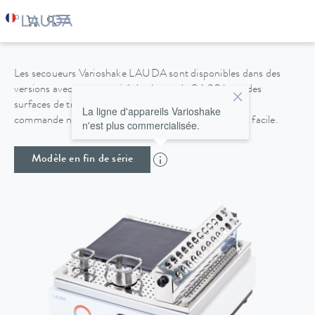
VARIOSHAKE VS 8 O
Les secoueurs Varioshake LAUDA sont disponibles dans des
versions avec une capacité de charge de 8 à 30 kg et des
surfaces de travail allant jusqu'à 676 x 540 mm. La
La ligne d'appareils Varioshake
commande numérique intuitive permet une utilisation facile.
n'est plus commercialisée.
Modèle en fin de série