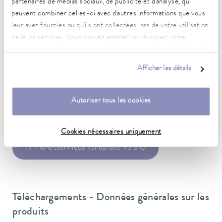
partenaires de médias sociaux, de publicité et d'analyse, qui
Fiche d'alimentation
peuvent combiner celles-ci avec d'autres informations que vous
Câble secteur avec fiche (SEV 1011, SEV 5934/2, T23)
leur avez fournies ou qu'ils ont collectées lors de votre utilisation
de leurs services. Vous pouvez adapter ou révoquer votre
Alimentation secteur
consentement à tout moment. Vous trouverez plus de détails à
230 V; 50 Hz
ce sujet dans notre
déclaration de protection des données
.
Afficher les détails
Autoriser tous les cookies
Fiche de données
Cookies nécessaires uniquement
Fiche technique Varioshake VS 8 O
Téléchargements - Données générales sur les
produits