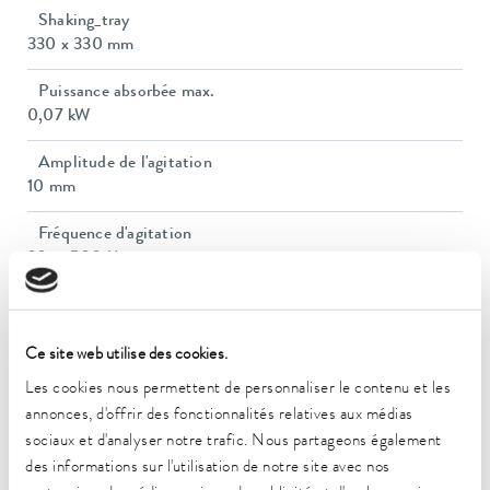
Shaking_tray
330 x 330 mm
Puissance absorbée max.
0,07 kW
Amplitude de l'agitation
10 mm
Fréquence d'agitation
20 ... 500 1/min
Capacité de charge max.
8 kg
Ce site web utilise des cookies.
Dimensions (l x P x H)
Les cookies nous permettent de personnaliser le contenu et les
350 x 355 x 160 mm
annonces, d'offrir des fonctionnalités relatives aux médias
sociaux et d'analyser notre trafic. Nous partageons également
Poids
des informations sur l'utilisation de notre site avec nos
11 kg