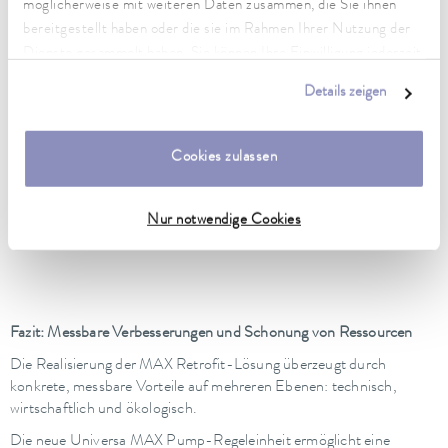
möglicherweise mit weiteren Daten zusammen, die Sie ihnen
Vorgänger-Kontrollkopf.
bereitgestellt haben oder die sie im Rahmen Ihrer Nutzung der
Alle unsere Anforderungen konnten 1:1 übernommen werden.
Dienste gesammelt haben. Sie können Ihre Einwilligung jederzeit
Die Qualität entspricht exakt der LAUDA Qualität, die wir seit
anpassen oder widerrufen. Weitere Details hierzu finden Sie in
Jahren kennen und schätzen.
Details zeigen
unserer
Datenschutzerklärung
.
Besonders beeindruckend sind die messbaren Verbesserungen:
Die Stabilität hat sich um den Faktor 3 verbessert, die radiale
Cookies zulassen
Verteilung wurde nahezu halbiert. Damit können wir unsere
Kalibrierungen noch präziser durchführen.«
— Rodrigue Scholz, stellvertretender Laborleiter, JUMO
Nur notwendige Cookies
GmbH & Co. KG, Fulda
Fazit: Messbare Verbesserungen und Schonung von Ressourcen
Die Realisierung der MAX Retrofit-Lösung überzeugt durch
konkrete, messbare Vorteile auf mehreren Ebenen: technisch,
wirtschaftlich und ökologisch.
Die neue Universa MAX Pump-Regeleinheit ermöglicht eine