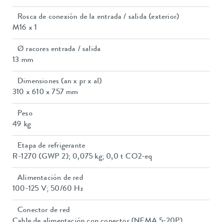
Rosca de conexión de la entrada / salida (exterior)
M16 x 1
Ø racores entrada / salida
13 mm
Dimensiones (an x pr x al)
310 x 610 x 757 mm
Peso
49 kg
Etapa de refrigerante
R-1270 (GWP 2); 0,075 kg; 0,0 t CO2-eq
Alimentación de red
100-125 V; 50/60 Hz
Conector de red
Cable de alimentación con conector (NEMA 5-20P)