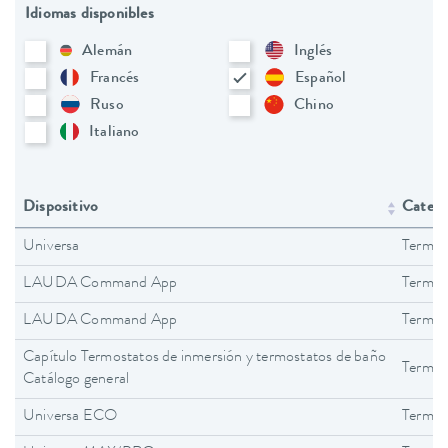
Idiomas disponibles
Alemán
Inglés
Francés
Español
Ruso
Chino
Italiano
Dispositivo
Catego
Universa
Termos
LAUDA Command App
Termos
LAUDA Command App
Termos
Capítulo Termostatos de inmersión y termostatos de baño
Termos
Catálogo general
Universa ECO
Termos