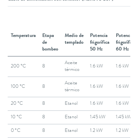
Temperatura
Etapa
Medio de
Potencia
Potencia
de
templado
frigorífica
frigorífica
bombeo
50 Hz
60 Hz
Aceite
200 °C
8
1.6 kW
1.6 kW
térmico
Aceite
100 °C
8
1.6 kW
1.6 kW
térmico
20 °C
8
Etanol
1.6 kW
1.6 kW
10 °C
8
Etanol
1.45 kW
1.45 kW
0 °C
8
Etanol
1.2 kW
1.2 kW