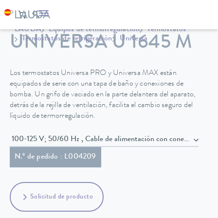
LAUDA
Equipos de termorregulación
Termostatos
UNIVERSA U 1645 M
Termostatos de refrigeración
Universa
Los termostatos Universa PRO y Universa MAX están
equipados de serie con una tapa de baño y conexiones de
bomba. Un grifo de vaciado en la parte delantera del aparato,
detrás de la rejilla de ventilación, facilita el cambio seguro del
líquido de termorregulación.
100-125 V; 50/60 Hz , Cable de alimentación con conector
N.º de pedido : L004209
Solicitud de producto