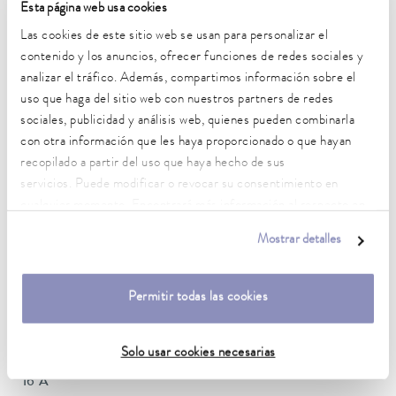
Esta página web usa cookies
Rango de temperatura de trabajo
Las cookies de este sitio web se usan para personalizar el
-45 ... 200 °C
contenido y los anuncios, ofrecer funciones de redes sociales y
Rango de temperatura de funcionamiento
analizar el tráfico. Además, compartimos información sobre el
-45 ... 200 °C
uso que haga del sitio web con nuestros partners de redes
sociales, publicidad y análisis web, quienes pueden combinarla
Temperatura ambiente
con otra información que les haya proporcionado o que hayan
5 ... 40 °C
recopilado a partir del uso que haya hecho de sus
servicios. Puede modificar o revocar su consentimiento en
Estabilidad de temperatura
cualquier momento. Encontrará más información al respecto en
0,01 ± K
nuestra
política de privacidad
.
Mostrar detalles
Heating_range
1.4 ... 2.0 kW
Permitir todas las cookies
Consumo eléctrico máx.
2 kW
Solo usar cookies necesarias
Consumo de corriente
16 A