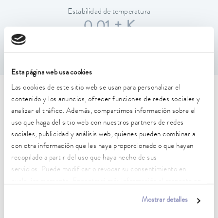
Estabilidad de temperatura
0,01 ± K
Esta página web usa cookies
Las cookies de este sitio web se usan para personalizar el
Características técnicas (según
contenido y los anuncios, ofrecer funciones de redes sociales y
analizar el tráfico. Además, compartimos información sobre el
DIN 12876)
uso que haga del sitio web con nuestros partners de redes
sociales, publicidad y análisis web, quienes pueden combinarla
Rango de temperatura de trabajo
con otra información que les haya proporcionado o que hayan
-45 ... 200 °C
recopilado a partir del uso que haya hecho de sus
servicios. Puede modificar o revocar su consentimiento en
Rango de temperatura de funcionamiento
cualquier momento. Encontrará más información al respecto en
-45 ... 200 °C
nuestra
política de privacidad
.
Mostrar detalles
Temperatura ambiente