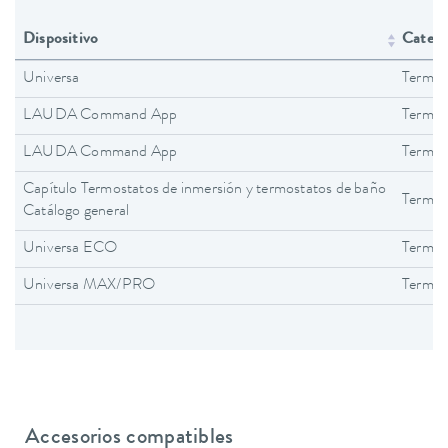
Dispositivo
Catego
Universa
Termos
LAUDA Command App
Termos
LAUDA Command App
Termos
Capítulo Termostatos de inmersión y termostatos de baño
Termos
Catálogo general
Universa ECO
Termos
Universa MAX/PRO
Termos
Accesorios compatibles