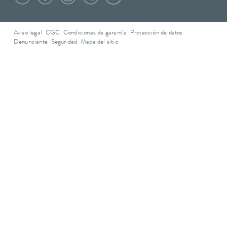
Aviso legal
CGC
Condiciones de garantía
Protección de datos
Denunciante
Seguridad
Mapa del sitio