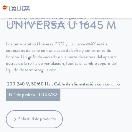
LAUDA
Equipos de termorregulación
Termostatos
UNIVERSA U 1645 M
Termostatos de refrigeración
Universa
Los termostatos Universa PRO y Universa MAX están
equipados de serie con una tapa de baño y conexiones de
bomba. Un grifo de vaciado en la parte delantera del aparato,
detrás de la rejilla de ventilación, facilita el cambio seguro del
líquido de termorregulación.
200-240 V, 50/60 Hz , Cable de alimentación con conect
N.º de pedido : L003782
Solicitud de producto