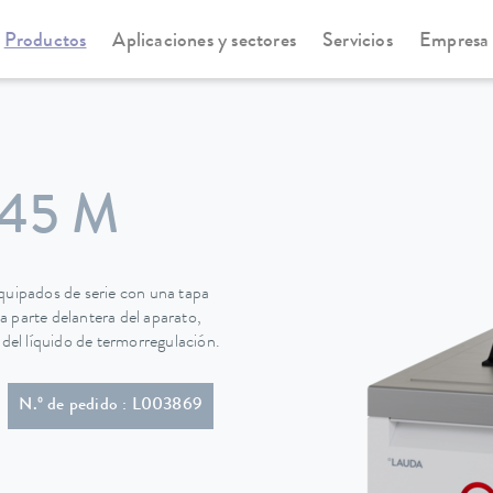
Productos
Aplicaciones y sectores
Servicios
Empresa
statos de refrigeración
Universa
45 M
uipados de serie con una tapa
 parte delantera del aparato,
ro del líquido de termorregulación.
ón con conector (NEMA 5-20P)
N.º de pedido : L003869