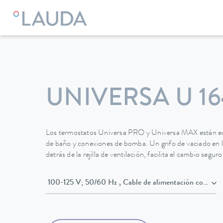
LAUDA
Equipos de termorregulación
Termostatos
Termo
UNIVERSA U 16
Los termostatos Universa PRO y Universa MAX están eq
de baño y conexiones de bomba. Un grifo de vaciado en la
detrás de la rejilla de ventilación, facilita el cambio segu
100-125 V; 50/60 Hz , Cable de alimentaci