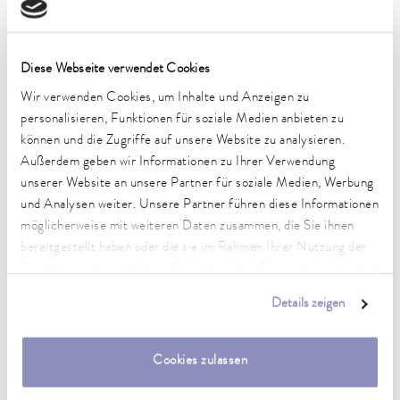
Arbeitstemperaturbereich
Diese Webseite verwendet Cookies
-45 ... 200 °C
Wir verwenden Cookies, um Inhalte und Anzeigen zu
Betriebstemperaturbereich
personalisieren, Funktionen für soziale Medien anbieten zu
-45 ... 200 °C
können und die Zugriffe auf unsere Website zu analysieren.
Außerdem geben wir Informationen zu Ihrer Verwendung
Umgebungstemperaturbereich
unserer Website an unsere Partner für soziale Medien, Werbung
5 ... 40 °C
und Analysen weiter. Unsere Partner führen diese Informationen
Temperaturkonstanz
möglicherweise mit weiteren Daten zusammen, die Sie ihnen
0,01 ± K
bereitgestellt haben oder die sie im Rahmen Ihrer Nutzung der
Dienste gesammelt haben. Sie können Ihre Einwilligung jederzeit
Heating_range
anpassen oder widerrufen. Weitere Details hierzu finden Sie in
1.4 ... 2.0 kW
Details zeigen
unserer
Datenschutzerklärung
.
Leistungsaufnahme max.
2 kW
Cookies zulassen