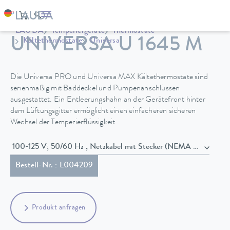
LAUDA
Temperiergeräte
Thermostate
UNIVERSA U 1645 M
Kältethermostate
Universa
Die Universa PRO und Universa MAX Kältethermostate sind
serienmäßig mit Baddeckel und Pumpenanschlüssen
ausgestattet. Ein Entleerungshahn an der Gerätefront hinter
dem Lüftungsgitter ermöglicht einen einfacheren sicheren
Wechsel der Temperierflüssigkeit.
100-125 V; 50/60 Hz , Netzkabel mit Stecker (NEMA 5-20P)
Bestell-Nr. : L004209
Produkt anfragen