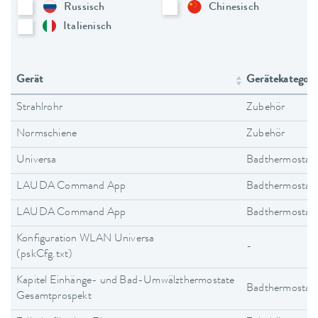
Russisch
Chinesisch
Italienisch
Gerät
Gerätekategori
Strahlrohr
Zubehör
Normschiene
Zubehör
Universa
Badthermostat
LAUDA Command App
Badthermostat
LAUDA Command App
Badthermostat
Konfiguration WLAN Universa
-
(pskCfg.txt)
Kapitel Einhänge- und Bad-Umwälzthermostate
Badthermostat
Gesamtprospekt