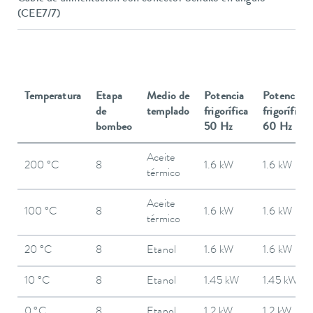
(CEE7/7)
Temperatura
Etapa
Medio de
Potencia
Potencia
de
templado
frigorífica
frigorífica
bombeo
50 Hz
60 Hz
Aceite
200 °C
8
1.6 kW
1.6 kW
térmico
Aceite
100 °C
8
1.6 kW
1.6 kW
térmico
20 °C
8
Etanol
1.6 kW
1.6 kW
10 °C
8
Etanol
1.45 kW
1.45 kW
0 °C
8
Etanol
1.2 kW
1.2 kW