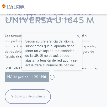
LAUDA
Equipos de termorregulación
Termostatos
UNIVERSA U 1645 M
Termostatos de refrigeración
Universa
Los termostatos Universa PRO y Universa MAX están
Según su preferencia de idioma,
equipados de serie con una tapa de baño y conexiones de
suponemos que el aparato debe
bomba. Un grifo de vaciado en la parte delantera del aparato,
tener un voltaje de red estándar
detrás de la rejilla de ventilación, facilita el cambio seguro del
de la UE. Si no es así, puede
líquido de termorregulación.
ajustar la tensión de red aquí y se
actualizará el número de pedido.
200-240 V, 50/60 Hz , Cable de alimentación con conec
N.º de pedido : L004146
Solicitud de producto