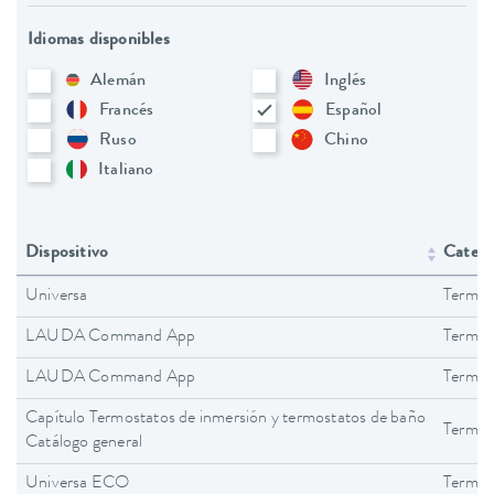
Idiomas disponibles
Alemán
Inglés
Francés
Español
Ruso
Chino
Italiano
Dispositivo
Catego
Universa
Termos
LAUDA Command App
Termos
LAUDA Command App
Termos
Capítulo Termostatos de inmersión y termostatos de baño
Termos
Catálogo general
Universa ECO
Termos