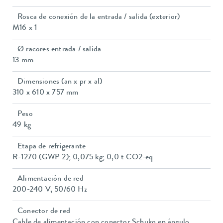
Rosca de conexión de la entrada / salida (exterior)
M16 x 1
Ø racores entrada / salida
13 mm
Dimensiones (an x pr x al)
310 x 610 x 757 mm
Peso
49 kg
Etapa de refrigerante
R-1270 (GWP 2); 0,075 kg; 0,0 t CO2-eq
Alimentación de red
200-240 V, 50/60 Hz
Conector de red
Cable de alimentación con conector Schuko en ángulo