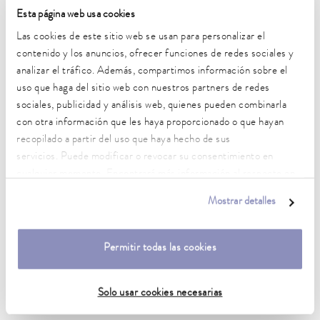
Rango de temperatura de trabajo
Esta página web usa cookies
-45 ... 200 °C
Las cookies de este sitio web se usan para personalizar el
contenido y los anuncios, ofrecer funciones de redes sociales y
Rango de temperatura de funcionamiento
analizar el tráfico. Además, compartimos información sobre el
-45 ... 200 °C
uso que haga del sitio web con nuestros partners de redes
sociales, publicidad y análisis web, quienes pueden combinarla
Temperatura ambiente
con otra información que les haya proporcionado o que hayan
5 ... 40 °C
recopilado a partir del uso que haya hecho de sus
Estabilidad de temperatura
servicios. Puede modificar o revocar su consentimiento en
0,01 ± K
cualquier momento. Encontrará más información al respecto en
nuestra
política de privacidad
.
Heating_range
Mostrar detalles
2.8 ... 3.7 kW
Consumo eléctrico máx.
Permitir todas las cookies
3,8 kW
Consumo de corriente
Solo usar cookies necesarias
16 A