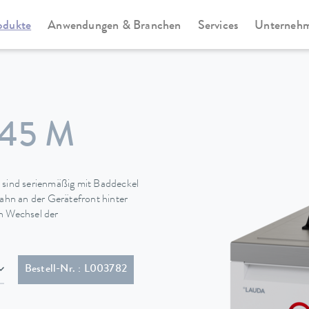
odukte
Anwendungen & Branchen
Services
Unterneh
Universa
45 M
sind serienmäßig mit Baddeckel
hn an der Gerätefront hinter
en Wechsel der
 (NEMA 6-20P)
Bestell-Nr. : L003782