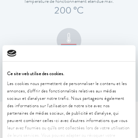
Température de fonctionnement étendue max.
200 °C
Constance de la température
0,01 ± K
Ce site web utilise des cookies.
Les cookies nous permettent de personnaliser le contenu et les
annonces, d'offrir des fonctionnalités relatives aux médias
sociaux et d'analyser notre trafic. Nous partageons également
des informations sur l'utilisation de notre site avec nos
partenaires de médias sociaux, de publicité et d'analyse, qui
Caractéristiques techniques
peuvent combiner celles-ci avec d'autres informations que vous
(selon DIN 12876)
leur avez fournies ou qu'ils ont collectées lors de votre utilisation
de leurs services. Vous pouvez adapter ou révoquer votre