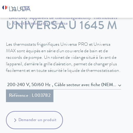
LAUDA
Appareils de thermorégulation
Thermostats
UNIVERSA U 1645 M
Cryothermostats
Universa
Les thermostats frigorifiques Universa PRO et Universa
MAX sont équipés en série d'un couvercle de bain et de
raccords de pompe. Un robinet de vidange situé à l'avant de
l'appareil, derrière la grille d'aération, permet de changer plus
facilement et en toute sécurité le liquide de thermostatisation.
200-240 V, 50/60 Hz , Câble secteur avec fiche (NEMA 6-20P)
Référence : L003782
Demander un produit