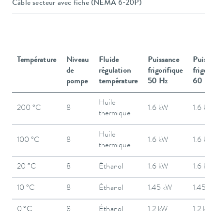
Câble secteur avec fiche (NEMA 6-20P)
Température
Niveau
Fluide
Puissance
Puissa
de
régulation
frigorifique
frigorif
pompe
température
50 Hz
60 Hz
Huile
200 °C
8
1.6 kW
1.6 kW
thermique
Huile
100 °C
8
1.6 kW
1.6 kW
thermique
20 °C
8
Éthanol
1.6 kW
1.6 kW
10 °C
8
Éthanol
1.45 kW
1.45 k
0 °C
8
Éthanol
1.2 kW
1.2 kW