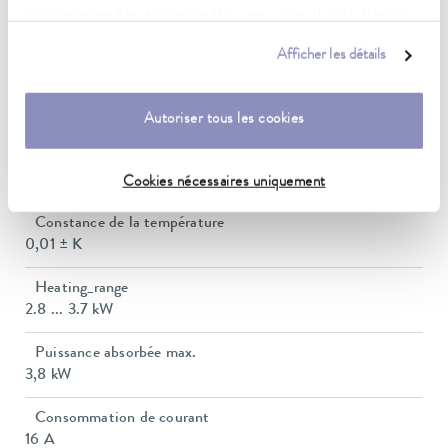
consentement à tout moment. Vous trouverez plus de détails à
Plage de température de fonctionnement
ce sujet dans notre
déclaration de protection des données
.
-45 ... 200 °C
Afficher les détails
Plage de température de fonctionnement
-45 ... 200 °C
Autoriser tous les cookies
Plage de température ambiante
5 ... 40 °C
Cookies nécessaires uniquement
Constance de la température
0,01 ± K
Heating_range
2.8 ... 3.7 kW
Puissance absorbée max.
3,8 kW
Consommation de courant
16 A