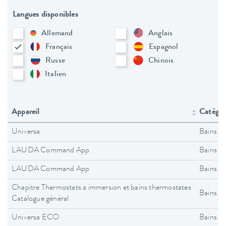
Langues disponibles
Allemand
Anglais
Français
Espagnol
Russe
Chinois
Italien
Appareil
Catégori
Universa
Bains t
LAUDA Command App
Bains t
LAUDA Command App
Bains t
Chapitre Thermostats a immersion et bains thermostates
Bains t
Catalogue général
Universa ECO
Bains t