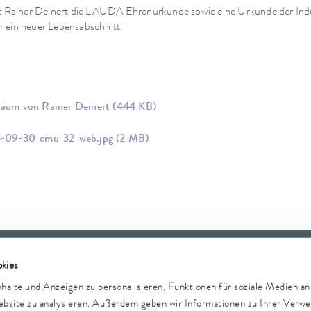
elt Rainer Deinert die LAUDA Ehrenurkunde sowie eine Urkunde der Ind
ar ein neuer Lebensabschnitt.
iläum von Rainer Deinert
(444 KB)
24-09-30_cmu_32_web.jpg
(2 MB)
e
Newsletter
kies
alte und Anzeigen zu personalisieren, Funktionen für soziale Medien a
Website zu analysieren. Außerdem geben wir Informationen zu Ihrer Verw