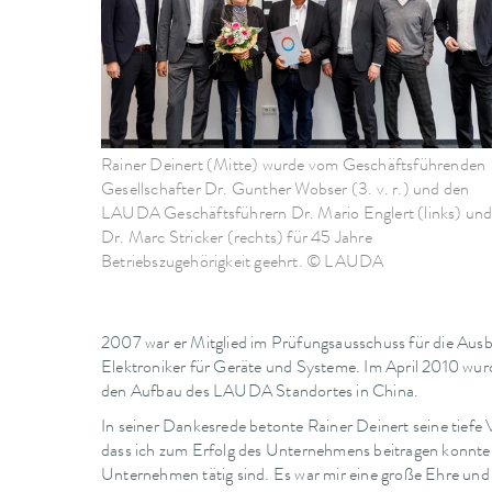
Rainer Deinert (Mitte) wurde vom Geschäftsführenden
Gesellschafter Dr. Gunther Wobser (3. v. r.) und den
LAUDA Geschäftsführern Dr. Mario Englert (links) un
Dr. Marc Stricker (rechts) für 45 Jahre
Betriebszugehörigkeit geehrt. © LAUDA
2007 war er Mitglied im Prüfungsausschuss für die Ausb
Elektroniker für Geräte und Systeme. Im April 2010 wurd
den Aufbau des LAUDA Standortes in China.
In seiner Dankesrede betonte Rainer Deinert seine tiefe 
dass ich zum Erfolg des Unternehmens beitragen konnte 
Unternehmen tätig sind. Es war mir eine große Ehre un