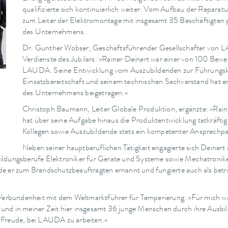
qualifizierte sich kontinuierlich weiter. Vom Aufbau der Reparatu
zum Leiter der Elektromontage mit insgesamt 35 Beschäftigten 
des Unternehmens.
Dr. Gunther Wobser, Geschäftsführender Gesellschafter von LA
Verdienste des Jubilars: »Rainer Deinert war einer von 100 Bewe
LAUDA. Seine Entwicklung vom Auszubildenden zur Führungskraf
Einsatzbereitschaft und seinem technischen Sachverstand hat 
des Unternehmens beigetragen.«
d
Christoph Baumann, Leiter Globale Produktion, ergänzte: »Raine
hat über seine Aufgabe hinaus die Produktentwicklung tatkräftig
Kollegen sowie Auszubildende stets ein kompetenter Ansprechpa
Neben seiner hauptberuflichen Tätigkeit engagierte sich Deine
ildungsberufe Elektroniker für Geräte und Systeme sowie Mechatroniker
e er zum Brandschutzbeauftragten ernannt und fungierte auch als betri
Verbundenheit mit dem Weltmarktführer für Temperierung: »Für mich war e
und in meiner Zeit hier insgesamt 36 junge Menschen durch ihre Ausbil
d Freude, bei LAUDA zu arbeiten.«