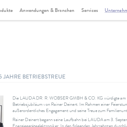
odukte
Anwendungen & Branchen
Services
Unterneh
5 JAHRE BETRIEBSTREUE
Die LAUDA DR. R. WOBSER GMBH & CO. KG würdigte am 30.
Betriebsjubiläum von Rainer Deinert. Im Rahmen einer Feierstund
außerordentliches Engagement und seine Treue zum Familienun
Rainer Deinert begann seine Laufbahn bei LAUDA am 3. Septem
Energiegeräteelektroniker. In den folgenden Jahrzehnten durch