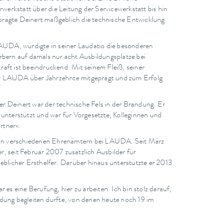
rwerkstatt über die Leitung der Servicewerkstatt bis hin
prägte Deinert maßgeblich die technische Entwicklung
UDA, würdigte in seiner Laudatio die besonderen
rbern auf damals nur acht Ausbildungsplätze bei
t ist beeindruckend. Mit seinem Fleiß, seiner
er LAUDA über Jahrzehnte mitgeprägt und zum Erfolg
r Deinert war der technische Fels in der Brandung. Er
 unterstützt und war für Vorgesetzte, Kolleginnen und
rtner«.
rt in verschiedenen Ehrenämtern bei LAUDA. Seit März
, seit Februar 2007 zusätzlich Ausbilder für
eblicher Ersthelfer. Darüber hinaus unterstützte er 2013
s eine Berufung, hier zu arbeiten. Ich bin stolz darauf,
dung begleiten durfte, von denen heute noch 19 im