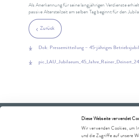
Als Anerkennung für seine langjährigen Verdienste erhi
passive Altersteilzeit am selben Tag beginnt für den Jubil
Zurück
Dok: Pressemitteilung – 45-jähriges Betriebsjub
pic_LAU_Jubilaeum_45_Jahre_Rainer_Deinert_
LAUDA Scientific
LAUDA FabrikGaleri
Diese Webseite verwendet Coo
Wir verwenden Cookies, um Inh
und die Zugriffe auf unsere 