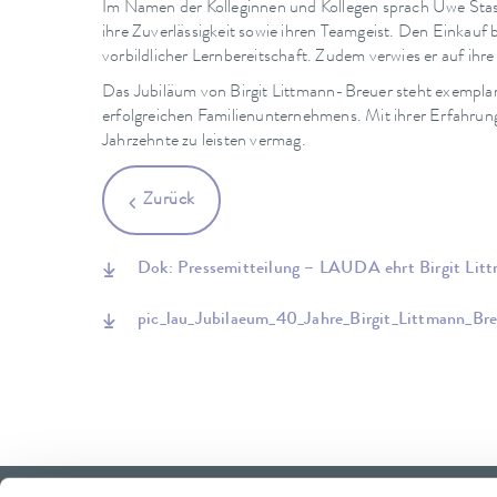
Im Namen der Kolleginnen und Kollegen sprach Uwe Stastn
ihre Zuverlässigkeit sowie ihren Teamgeist. Den Einkau
vorbildlicher Lernbereitschaft. Zudem verwies er auf ihre 
Das Jubiläum von Birgit Littmann-Breuer steht exemplar
erfolgreichen Familienunternehmens. Mit ihrer Erfahrung
Jahrzehnte zu leisten vermag.
Zurück
Dok: Pressemitteilung – LAUDA ehrt Birgit Litt
pic_lau_Jubilaeum_40_Jahre_Birgit_Littmann_B