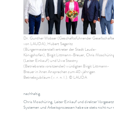
Dr. Gunther Wobser (Geschäftsführender Gesellschafte
von LAUDA), Hubert Segeritz
(Bürgermeisterstellvertreter der Stadt Lauda-
Königshofen), Birgit Littmann-Breuer, Chris Moschürin
(Leiter Einkauf) und Uwe Stastny
(Betriebsratsvorsitzender) würdigten Birgit Littmann-
Breuer in ihren Ansprachen zum 40-jährigen
Betriebsjubiläum (v. r. n. l.). © LAUDA
nachhaltig.
Chris Moschüring, Leiter Einkauf und direkter Vorgeset
Systemen und Arbeitsprozessen habe sie stets nicht nur m