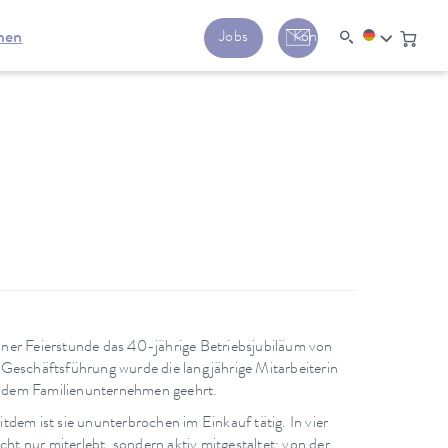
men
Jobs
Kontakt
Feierstunde das 40-jährige Betriebsjubiläum von
 Geschäftsführung wurde die langjährige Mitarbeiterin
er dem Familienunternehmen geehrt.
dem ist sie ununterbrochen im Einkauf tätig. In vier
t nur miterlebt, sondern aktiv mitgestaltet: von der