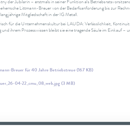
y der Jubilarin – erstmals in seiner Funktion als Betriebsratsvorsitze
f beherrsche Littmann-Breuer von der Bedarfsanforderung bis zur Rechn
langjährige Mitgliedschaft in der IG Metall.
isch für die Unternehmenskultur bei LAUDA: Verlässlichkeit, Kontinui
 und ihrem Prozesswissen bleibt sie eine tragende Säule im Einkauf – un
mann-Breuer für 40 Jahre Betriebstreue
(167 KB)
reuer_26-04-22_cmu_08_web.jpg
(3 MB)