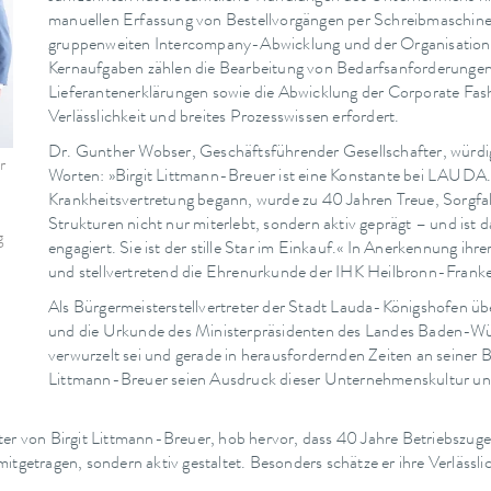
manuellen Erfassung von Bestellvorgängen per Schreibmaschin
gruppenweiten Intercompany-Abwicklung und der Organisation 
Kernaufgaben zählen die Bearbeitung von Bedarfsanforderunge
Lieferantenerklärungen sowie die Abwicklung der Corporate Fas
Verlässlichkeit und breites Prozesswissen erfordert.
Dr. Gunther Wobser, Geschäftsführender Gesellschafter, würdigte
r
Worten: »Birgit Littmann-Breuer ist eine Konstante bei LAUDA.
Krankheitsvertretung begann, wurde zu 40 Jahren Treue, Sorgfal
Strukturen nicht nur miterlebt, sondern aktiv geprägt – und ist d
g
engagiert. Sie ist der stille Star im Einkauf.« In Anerkennung 
und stellvertretend die Ehrenurkunde der IHK Heilbronn-Frank
Als Bürgermeisterstellvertreter der Stadt Lauda-Königshofen ü
und die Urkunde des Ministerpräsidenten des Landes Baden-Wür
verwurzelt sei und gerade in herausfordernden Zeiten an seiner B
Littmann-Breuer seien Ausdruck dieser Unternehmenskultur un
zter von Birgit Littmann-Breuer, hob hervor, dass 40 Jahre Betriebszu
itgetragen, sondern aktiv gestaltet. Besonders schätze er ihre Verlässl