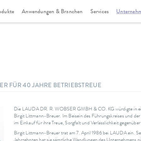
odukte
Anwendungen & Branchen
Services
Unterneh
ER FÜR 40 JAHRE BETRIEBSTREUE
Die LAUDA DR. R. WOBSER GMBH & CO. KG würdigte in einer 
Birgit Littmann-Breuer. Im Beisein des Führungskreises und der
im Einkauf für ihre Treue, Sorgfalt und Verlässlichkeit gegenüb
Birgit Littmann-Breuer trat am 7. April 1986 bei LAUDA ein. Seit
Jahrzehnten hat sie sämtliche Wandlungen des Unternehmens nich