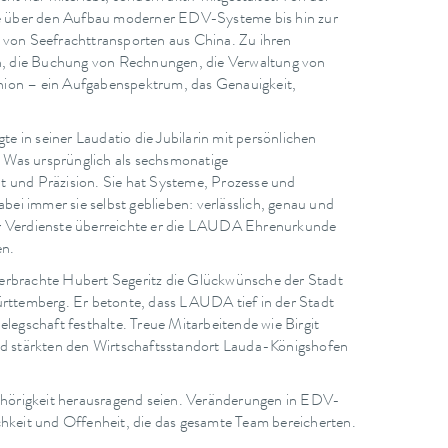
e über den Aufbau moderner EDV-Systeme bis hin zur
von Seefrachttransporten aus China. Zu ihren
n, die Buchung von Rechnungen, die Verwaltung von
hion – ein Aufgabenspektrum, das Genauigkeit,
 in seiner Laudatio die Jubilarin mit persönlichen
 Was ursprünglich als sechsmonatige
t und Präzision. Sie hat Systeme, Prozesse und
abei immer sie selbst geblieben: verlässlich, genau und
ihrer Verdienste überreichte er die LAUDA Ehrenurkunde
en.
berbrachte Hubert Segeritz die Glückwünsche der Stadt
ttemberg. Er betonte, dass LAUDA tief in der Stadt
elegschaft festhalte. Treue Mitarbeitende wie Birgit
d stärkten den Wirtschaftsstandort Lauda-Königshofen
gehörigkeit herausragend seien. Veränderungen in EDV-
ichkeit und Offenheit, die das gesamte Team bereicherten.