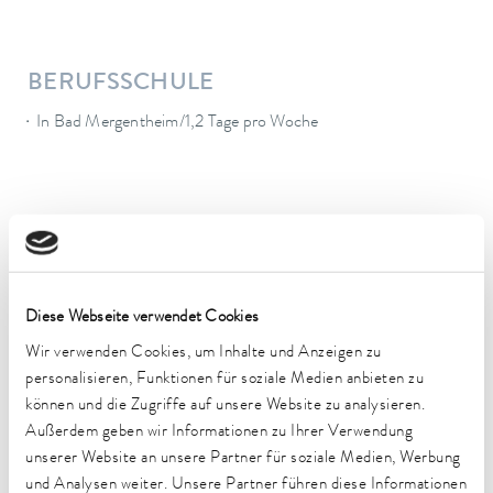
BERUFSSCHULE
In Bad Mergentheim/1,2 Tage pro Woche
VORAUSSETZUNG
Guter mittlerer Bildungsabschluss (z. B. Realschulabschluss),
Diese Webseite verwendet Cookies
Interesse an Mathematik und Naturwissenschaft und
Elektronik, Hand- und Fingergeschicklichkeit, logisches
Wir verwenden Cookies, um Inhalte und Anzeigen zu
Denken, gutes Farbsehen und -erkennen
personalisieren, Funktionen für soziale Medien anbieten zu
können und die Zugriffe auf unsere Website zu analysieren.
Außerdem geben wir Informationen zu Ihrer Verwendung
unserer Website an unsere Partner für soziale Medien, Werbung
und Analysen weiter. Unsere Partner führen diese Informationen