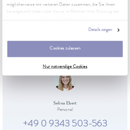
Zu den offenen Ausbildungsplätzen
möglicherweise mit weiteren Daten zusammen, die Sie ihnen
bereitgestellt haben oder die sie im Rahmen Ihrer Nutzung der
Dienste gesammelt haben. Sie können Ihre Einwilligung jederzeit
anpassen oder widerrufen. Weitere Details hierzu finden Sie in
Details zeigen
unserer
Datenschutzerklärung
.
Cookies zulassen
HAST DU FRAGEN?
Nur notwendige Cookies
Selina Ebert
Personal
+49 0 9343 503-563