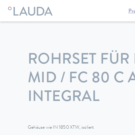
Pr
LAUDA
Temperiergeräte
Zubehör
ROHRSET FÜR 
MID / FC 80 C 
INTEGRAL
Gehäuse wie IN 1850 XTW, isoliert