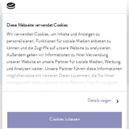
Diese Webseite verwendet Cookies
Leistungsmerkmale
Wir verwenden Cookies, um Inhalte und Anzeigen zu
personalisieren, Funktionen für soziale Medien anbieten zu
Zur Temperierung externer Anwendungen
können und die Zugriffe auf unsere Website zu analysieren.
Passend für Schläuche mit einem Innendurchmesser von
Außerdem geben wir Informationen zu Ihrer Verwendung
11 - 12 mm
unserer Website an unsere Partner für soziale Medien, Werbung
Eine Montageanleitung finden Sie in der
und Analysen weiter. Unsere Partner führen diese Informationen
Betriebsanleitung ihres ECO Gerätes
möglicherweise mit weiteren Daten zusammen, die Sie ihnen
bereitgestellt haben oder die sie im Rahmen Ihrer Nutzung der
Dienste gesammelt haben. Sie können Ihre Einwilligung jederzeit
anpassen oder widerrufen. Weitere Details hierzu finden Sie in
Technische Merkmale (nach
Details zeigen
unserer
Datenschutzerklärung
.
DIN 12876)
Cookies zulassen
Gewicht