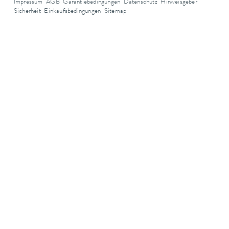
Impressum
AGB
Garantiebedingungen
Datenschutz
Hinweisgeber
Sicherheit
Einkaufsbedingungen
Sitemap