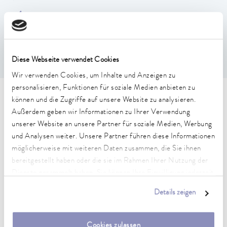
Nicht mit Deckel oder Giebelhaube nutzbar.
Einseitig an Badwandung einhängbar.
In acht Stufen höhenverstellbar. Abstand zwischen den
Stufen: 15 mm
Diese Webseite verwendet Cookies
Wir verwenden Cookies, um Inhalte und Anzeigen zu
personalisieren, Funktionen für soziale Medien anbieten zu
Technische Merkmale (nach
können und die Zugriffe auf unsere Website zu analysieren.
Außerdem geben wir Informationen zu Ihrer Verwendung
DIN 12876)
unserer Website an unsere Partner für soziale Medien, Werbung
und Analysen weiter. Unsere Partner führen diese Informationen
möglicherweise mit weiteren Daten zusammen, die Sie ihnen
Abmessungen (BxTxH)
bereitgestellt haben oder die sie im Rahmen Ihrer Nutzung der
145 x 275 x 140 mm
Dienste gesammelt haben. Sie können Ihre Einwilligung jederzeit
Material
anpassen oder widerrufen. Weitere Details hierzu finden Sie in
Details zeigen
Edelstahl
unserer
Datenschutzerklärung
.
Gewicht
Cookies zulassen