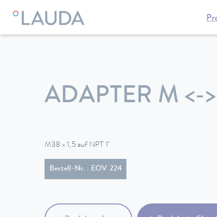
Pr
LAUDA
Temperiergeräte
Zubehör
ADAPTER M <->
M38 x 1,5 auf NPT 1"
Bestell-Nr. : EOV 224